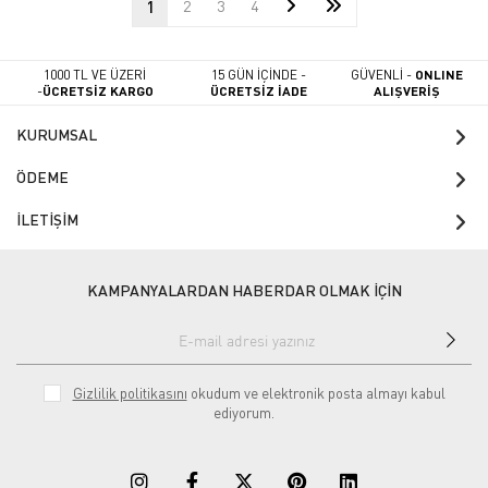
1
2
3
4
1000 TL VE ÜZERİ
15 GÜN İÇİNDE -
GÜVENLİ -
ONLINE
-
ÜCRETSİZ KARGO
ÜCRETSİZ İADE
ALIŞVERİŞ
KURUMSAL
ÖDEME
İLETİŞİM
KAMPANYALARDAN HABERDAR OLMAK İÇİN
Gizlilik politikasını
okudum ve elektronik posta almayı kabul
ediyorum.