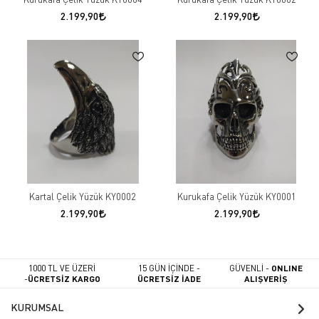
2.199,90
2.199,90
Kartal Çelik Yüzük KY0002
Kurukafa Çelik Yüzük KY0001
2.199,90
2.199,90
1000 TL VE ÜZERİ
15 GÜN İÇİNDE -
GÜVENLİ -
ONLINE
-
ÜCRETSİZ KARGO
ÜCRETSİZ İADE
ALIŞVERİŞ
KURUMSAL