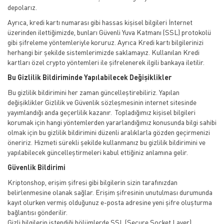
depolarız.
Ayrıca, kredi kartı numarası gibi hassas kişisel bilgileri İnternet
üzerinden ilettiğimizde, bunları Güvenli Yuva Katmanı (SSL) protokolü
gibi şifreleme yöntemleriyle koruruz. Ayrıca Kredi kartı bilgilerinizi
herhangi bir şekilde sistemlerimizde saklamayız. Kullanılan Kredi
kartları özel crypto yöntemleri ile şifrelenerek ilgili bankaya iletilir.
Bu Gizlilik Bildiriminde Yapılabilecek Değişiklikler
Bu gizlilik bildirimini her zaman güncelleştirebiliriz. Yapılan
değişiklikler Gizlilik ve Güvenlik sözleşmesinin internet sitesinde
yayımlandığı anda geçerlilik kazanır. Topladığımız kişisel bilgileri
korumak için hangi yöntemlerden yararlandığımız konusunda bilgi sahibi
olmak için bu gizlilik bildirimini düzenli aralıklarla gözden geçirmenizi
öneririz. Hizmeti sürekli şekilde kullanmanız bu gizlilik bildirimini ve
yapılabilecek güncelleştirmeleri kabul ettiğiniz anlamına gelir.
Güvenlik Bildirimi
Kriptonshop, erişim şifresi gibi bilgilerin sizin tarafınızdan
belirlenmesine olanak sağlar. Erişim şifresinin unutulması durumunda
kayıt olurken vermiş olduğunuz e-posta adresine yeni şifre oluşturma
bağlantısı gönderilir.
Gizli bilgilerin istendiği bölümlerde SSL (Secure Socket Layer)