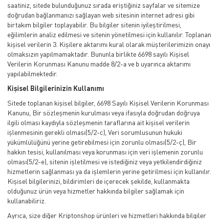
saatiniz, sitede bulunduğunuz sırada eriştiğiniz sayfalar ve sitemize
doğrudan bağlanmanızı sağlayan web sitesinin internet adresi gibi
birtakım bilgiler toplayabilir. Bu bilgiler sitenin iyileştirilmesi,
eğilimlerin analiz edilmesi ve sitenin yönetilmesi için kullanılır. Toplanan
kişisel verilerin 3. Kişilere aktarımı kural olarak müşterilerimizin onayı
olmaksızın yapılmamaktadır. Bununla birlikte 6698 sayılı Kişisel
Verilerin Korunması Kanunu madde 8/2-a ve b uyarınca aktarımı
yapılabilmektedir.
Kişisel Bilgilerinizin Kullanımı
Sitede toplanan kişisel bilgiler, 6698 Sayılı Kişisel Verilerin Korunması
Kanunu, Bir sözleşmenin kurulması veya ifasıyla doğrudan doğruya
ilgili olması kaydıyla sözleşmenin taraflarına ait kişisel verilerin
işlenmesinin gerekli olması(5/2-c), Veri sorumlusunun hukuki
yükümlülüğünü yerine getirebilmesi için zorunlu olması(5/2-ç), Bir
hakkın tesisi, kullanılması veya korunması için veri işlemenin zorunlu
olması(5/2-e), sitenin işletilmesi ve istediğiniz veya yetkilendirdiğiniz
hizmetlerin sağlanması ya da işlemlerin yerine getirilmesi için kullanılır.
Kişisel bilgilerinizi, bildirimleri de içerecek şekilde, kullanmakta
olduğunuz ürün veya hizmetler hakkında bilgiler sağlamak için
kullanabiliriz.
Ayrıca, size diğer Kriptonshop ürünleri ve hizmetleri hakkında bilgiler