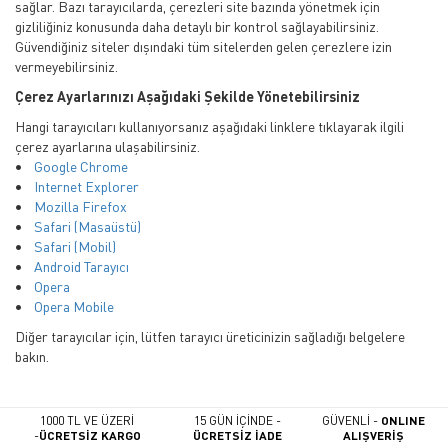
sağlar. Bazı tarayıcılarda, çerezleri site bazında yönetmek için
gizliliğiniz konusunda daha detaylı bir kontrol sağlayabilirsiniz.
Güvendiğiniz siteler dışındaki tüm sitelerden gelen çerezlere izin
vermeyebilirsiniz.
Çerez Ayarlarınızı Aşağıdaki Şekilde Yönetebilirsiniz
Hangi tarayıcıları kullanıyorsanız aşağıdaki linklere tıklayarak ilgili
çerez ayarlarına ulaşabilirsiniz.
•
Google Chrome
•
Internet Explorer
•
Mozilla Firefox
•
Safari (Masaüstü)
•
Safari (Mobil)
•
Android Tarayıcı
•
Opera
•
Opera Mobile
Diğer tarayıcılar için, lütfen tarayıcı üreticinizin sağladığı belgelere
bakın.
1000 TL VE ÜZERİ
15 GÜN İÇİNDE -
GÜVENLİ -
ONLINE
-
ÜCRETSİZ KARGO
ÜCRETSİZ İADE
ALIŞVERİŞ