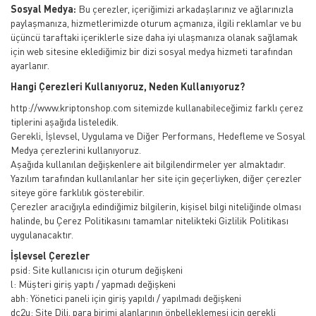
Sosyal Medya:
Bu çerezler, içeriğimizi arkadaşlarınız ve ağlarınızla
paylaşmanıza, hizmetlerimizde oturum açmanıza, ilgili reklamlar ve bu
üçüncü taraftaki içeriklerle size daha iyi ulaşmanıza olanak sağlamak
için web sitesine eklediğimiz bir dizi sosyal medya hizmeti tarafından
ayarlanır.
Hangi Çerezleri Kullanıyoruz, Neden Kullanıyoruz?
http://www.kriptonshop.com sitemizde kullanabileceğimiz farklı çerez
tiplerini aşağıda listeledik.
Gerekli, İşlevsel, Uygulama ve Diğer Performans, Hedefleme ve Sosyal
Medya çerezlerini kullanıyoruz.
Aşağıda kullanılan değişkenlere ait bilgilendirmeler yer almaktadır.
Yazılım tarafından kullanılanlar her site için geçerliyken, diğer çerezler
siteye göre farklılık gösterebilir.
Çerezler aracığıyla edindiğimiz bilgilerin, kişisel bilgi niteliğinde olması
halinde, bu Çerez Politikasını tamamlar nitelikteki Gizlilik Politikası
uygulanacaktır.
İşlevsel Çerezler
psid: Site kullanıcısı için oturum değişkeni
l: Müşteri giriş yaptı / yapmadı değişkeni
abh: Yönetici paneli için giriş yapıldı / yapılmadı değişkeni
dc2u: Site Dili, para birimi alanlarının önbelleklemesi için gerekli