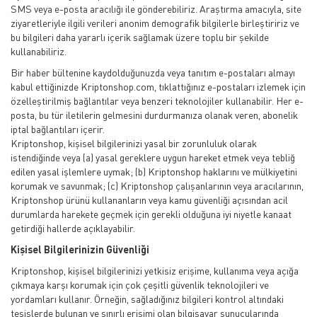
SMS veya e-posta aracılığı ile gönderebiliriz. Araştırma amacıyla, site
ziyaretleriyle ilgili verileri anonim demografik bilgilerle birleştiririz ve
bu bilgileri daha yararlı içerik sağlamak üzere toplu bir şekilde
kullanabiliriz.
Bir haber bültenine kaydolduğunuzda veya tanıtım e-postaları almayı
kabul ettiğinizde Kriptonshop.com, tıklattığınız e-postaları izlemek için
özelleştirilmiş bağlantılar veya benzeri teknolojiler kullanabilir. Her e-
posta, bu tür iletilerin gelmesini durdurmanıza olanak veren, abonelik
iptal bağlantıları içerir.
Kriptonshop, kişisel bilgilerinizi yasal bir zorunluluk olarak
istendiğinde veya (a) yasal gereklere uygun hareket etmek veya tebliğ
edilen yasal işlemlere uymak; (b) Kriptonshop haklarını ve mülkiyetini
korumak ve savunmak; (c) Kriptonshop çalışanlarının veya aracılarının,
Kriptonshop ürünü kullananların veya kamu güvenliği açısından acil
durumlarda harekete geçmek için gerekli olduğuna iyi niyetle kanaat
getirdiği hallerde açıklayabilir.
Kişisel Bilgilerinizin Güvenliği
Kriptonshop, kişisel bilgilerinizi yetkisiz erişime, kullanıma veya açığa
çıkmaya karşı korumak için çok çeşitli güvenlik teknolojileri ve
yordamları kullanır. Örneğin, sağladığınız bilgileri kontrol altındaki
tesislerde bulunan ve sınırlı erişimi olan bilgisayar sunucularında