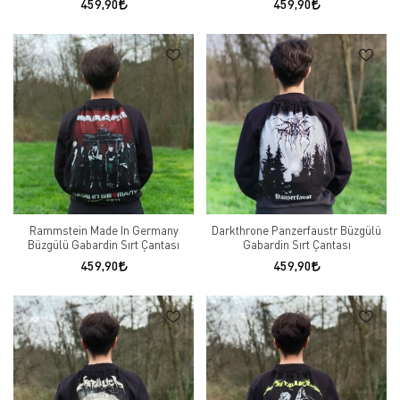
459,90
459,90
Rammstein Made In Germany
Darkthrone Panzerfaustr Büzgülü
Büzgülü Gabardin Sırt Çantası
Gabardin Sırt Çantası
459,90
459,90