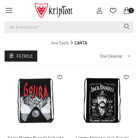
0
Ana Sayfa
ÇANTA
FILTRELE
Gojira Magma Büzgülü Gabardin
Lemmy Kilmister Jack Daniels