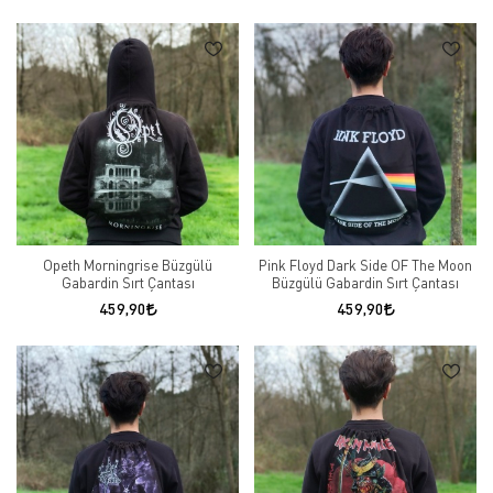
Opeth Morningrise Büzgülü
Pink Floyd Dark Side OF The Moon
Gabardin Sırt Çantası
Büzgülü Gabardin Sırt Çantası
459,90
459,90