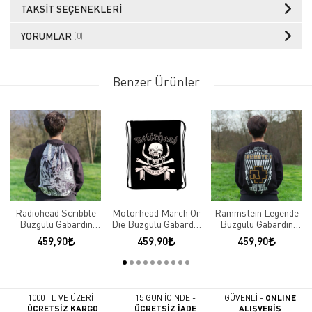
TAKSIT SEÇENEKLERI
YORUMLAR
(0)
Benzer Ürünler
Radiohead Scribble
Motorhead March Or
Rammstein Legende
Büzgülü Gabardin
Die Büzgülü Gabardin
Büzgülü Gabardin
Sırt Çantası
Sırt Çantası
Sırt Çantası
459,90
459,90
459,90
1000 TL VE ÜZERİ
15 GÜN İÇİNDE -
GÜVENLİ -
ONLINE
-
ÜCRETSİZ KARGO
ÜCRETSİZ İADE
ALIŞVERİŞ