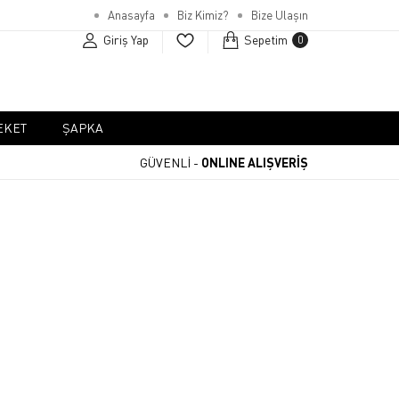
Anasayfa
Biz Kimiz?
Bize Ulaşın
Giriş Yap
Sepetim
0
EKET
ŞAPKA
GÜVENLİ -
ONLINE ALIŞVERİŞ