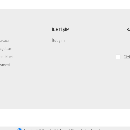
İLETİŞİM
K
tikası
İletişim
şulları
nekleri
Gizl
eşmesi
®