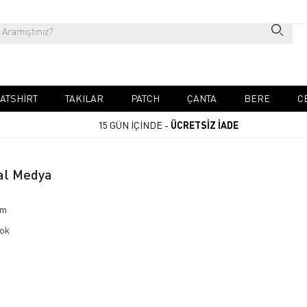
ATSHIRT
TAKILAR
PATCH
ÇANTA
BERE
C
15 GÜN İÇİNDE -
ÜCRETSİZ İADE
al Medya
am
ok