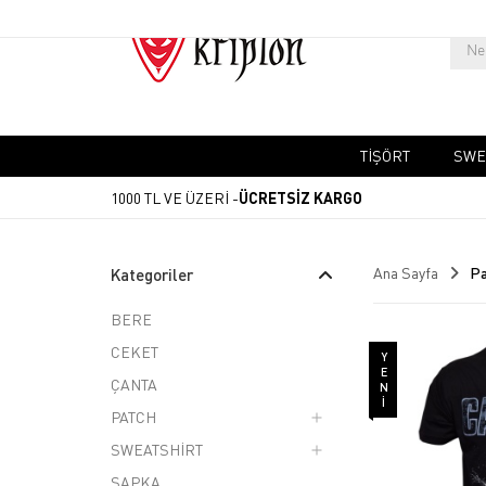
TIŞÖRT
SWE
1000 TL VE ÜZERİ -
ÜCRETSİZ KARGO
Ana Sayfa
P
Kategoriler
BERE
CEKET
YENI
ÇANTA
PATCH
SWEATSHİRT
ŞAPKA