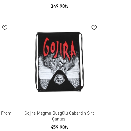
349,90
s From
Gojira Magma Büzgülü Gabardin Sırt
Çantası
459,90