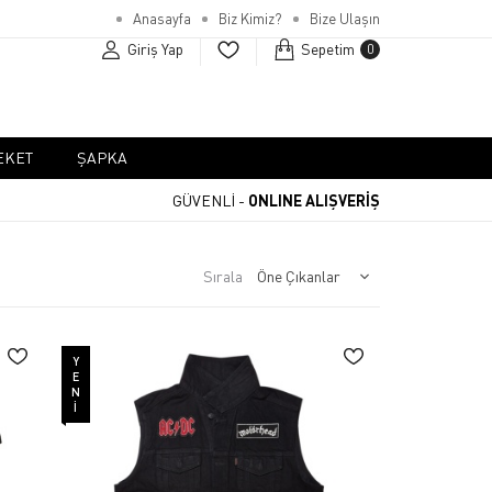
Anasayfa
Biz Kimiz?
Bize Ulaşın
Giriş Yap
Sepetim
0
EKET
ŞAPKA
GÜVENLİ -
ONLINE ALIŞVERİŞ
Sırala
YENI