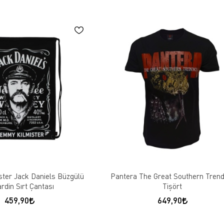
ter Jack Daniels Büzgülü
Pantera The Great Southern Trendk
rdin Sırt Çantası
Tişört
459,90
649,90