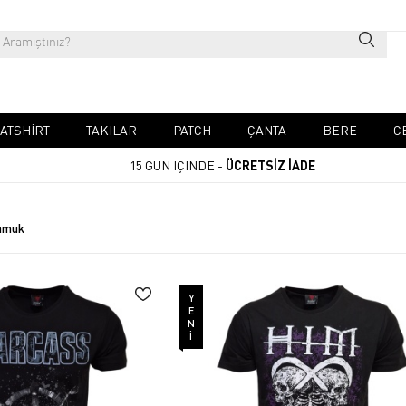
ATSHIRT
TAKILAR
PATCH
ÇANTA
BERE
C
15 GÜN İÇİNDE -
ÜCRETSİZ İADE
amuk
YENI