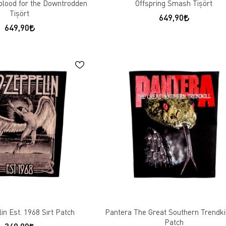
blood for the Downtrodden
Offspring Smash Tişört
Tişört
649,90
649,90
in Est. 1968 Sırt Patch
Pantera The Great Southern Trendkil
Patch
349,90