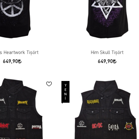
s Heartwork Tişört
Him Skull Tişört
649,90
649,90
YENI