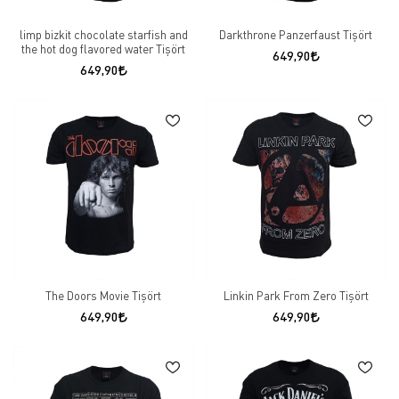
limp bizkit chocolate starfish and
Darkthrone Panzerfaust Tişört
the hot dog flavored water Tişört
649,90
649,90
The Doors Movie Tişört
Linkin Park From Zero Tişört
649,90
649,90