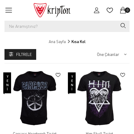
0
Ana Sayfa
Kısa Kol
FILTRELE
YENI
YENI
Carcass Heartwork Tişört
Him Skull Tişört