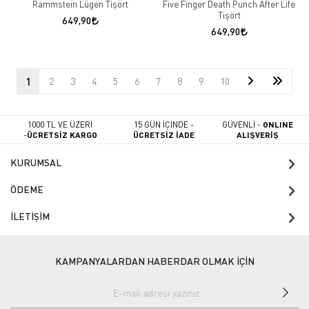
Rammstein Lügen Tişört
Five Finger Death Punch After Life
Tişört
649,90
649,90
1
2
3
4
5
6
7
8
9
10
1000 TL VE ÜZERİ
15 GÜN İÇİNDE -
GÜVENLİ -
ONLINE
-
ÜCRETSİZ KARGO
ÜCRETSİZ İADE
ALIŞVERİŞ
KURUMSAL
ÖDEME
İLETİŞİM
KAMPANYALARDAN HABERDAR OLMAK İÇİN