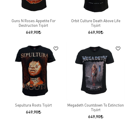
Guns N Roses Appetite For
Orbit Culture Death Above Life
Destruction Tişört
Tişört
649,90
649,90
Sepultura Roots Tişört
Megadeth Countdown To Extinction
Tişört
649,90
649,90