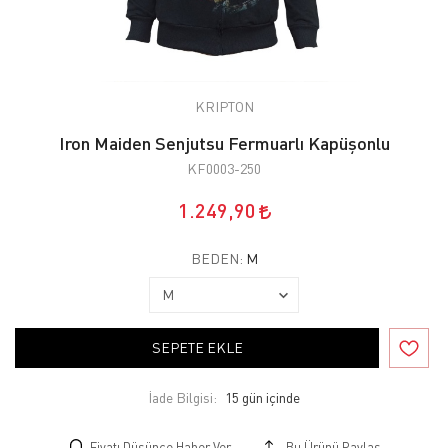
KRIPTON
Iron Maiden Senjutsu Fermuarlı Kapüşonlu
KF0003-250
1.249,90
BEDEN:
M
SEPETE EKLE
İade Bilgisi:
Fiyatı Düşünce Haber Ver
Bu Ürünü Paylaş