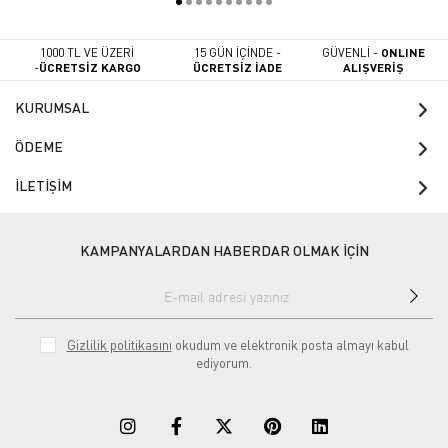
1000 TL VE ÜZERİ
15 GÜN İÇİNDE -
GÜVENLİ -
ONLINE
-
ÜCRETSİZ KARGO
ÜCRETSİZ İADE
ALIŞVERİŞ
KURUMSAL
ÖDEME
İLETİŞİM
KAMPANYALARDAN HABERDAR OLMAK İÇİN
Gizlilik politikasını
okudum ve elektronik posta almayı kabul
ediyorum.