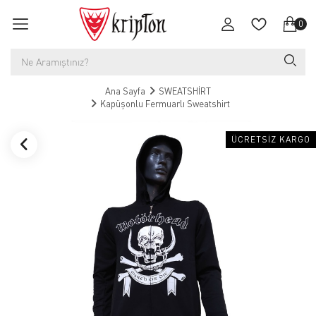
0
Ana Sayfa
SWEATSHİRT
Kapüşonlu Fermuarlı Sweatshirt
ÜCRETSIZ KARGO