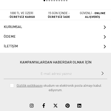
1000 TL VE ÜZERİ
15 GÜN İÇİNDE -
GÜVENLİ -
ONLINE
-
ÜCRETSİZ KARGO
ÜCRETSİZ İADE
ALIŞVERİŞ
KURUMSAL
ÖDEME
İLETİŞİM
KAMPANYALARDAN HABERDAR OLMAK İÇİN
Gizlilik politikasını
okudum ve elektronik posta almayı kabul
ediyorum.