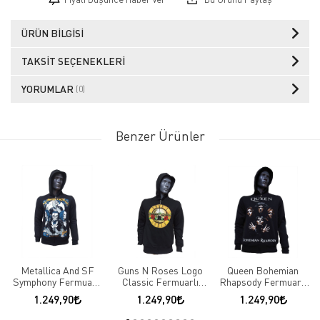
ÜRÜN BILGISI
TAKSIT SEÇENEKLERI
YORUMLAR
(0)
Benzer Ürünler
Metallica And SF
Guns N Roses Logo
Queen Bohemian
Symphony Fermuarlı
Classic Fermuarlı
Rhapsody Fermuarlı
Kapüşonlu
Kapüşonlu
Kapüşonlu
1.249,90
1.249,90
1.249,90