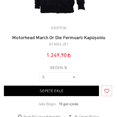
KRIPTON
Motorhead March Or Die Fermuarlı Kapüşonlu
KF0004-251
1.249,90
BEDEN:
S
SEPETE EKLE
İade Bilgisi:
Fiyatı Düşünce Haber Ver
Bu Ürünü Paylaş