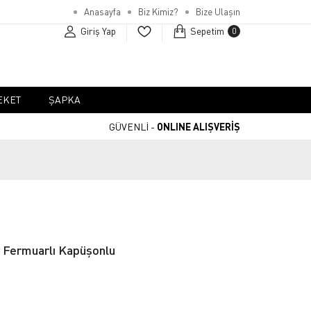
Anasayfa
Biz Kimiz?
Bize Ulaşın
Giriş Yap
Sepetim
0
EKET
ŞAPKA
GÜVENLİ -
ONLINE ALIŞVERİŞ
 Fermuarlı Kapüşonlu