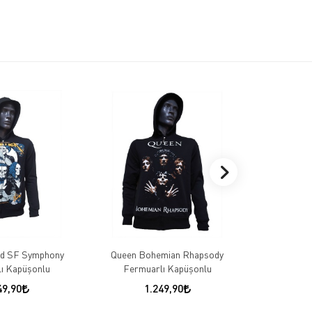
nd SF Symphony
Queen Bohemian Rhapsody
Megadeth Rus
ı Kapüşonlu
Fermuarlı Kapüşonlu
K
49,90
1.249,90
1