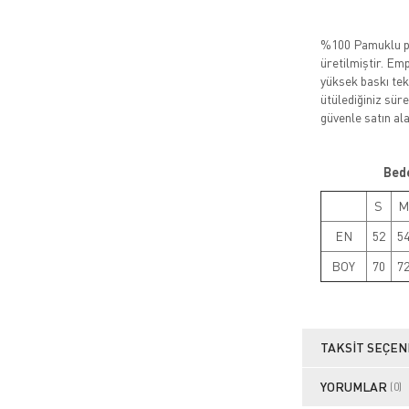
%100 Pamuklu pe
üretilmiştir. Emp
yüksek baskı tek
ütülediğiniz sürec
güvenle satın alab
Bed
S
M
EN
52
5
BOY
70
7
TAKSIT SEÇEN
YORUMLAR
(0)