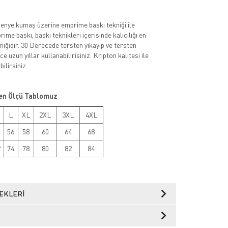
nye kumaş üzerine emprime baskı tekniği ile
rime baskı, baskı teknikleri içerisinde kalıcılığı en
niğidir. 30 Derecede tersten yıkayıp ve tersten
e uzun yıllar kullanabilirisiniz. Kripton kalitesi ile
ilirsiniz.
en Ölçü Tablomuz
L
XL
2XL
3XL
4XL
4
56
58
60
64
68
2
74
78
80
82
84
EKLERI