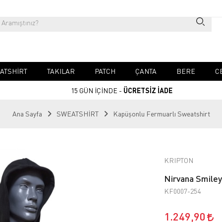
ATSHIRT
TAKILAR
PATCH
ÇANTA
BERE
C
15 GÜN İÇİNDE -
ÜCRETSİZ İADE
Ana Sayfa
SWEATSHİRT
Kapüşonlu Fermuarlı Sweatshirt
KRIPTON
Nirvana Smiley
KF0007-254
1.249,90