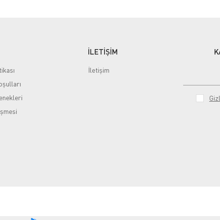
İLETİŞİM
K
tikası
İletişim
şulları
nekleri
Gizl
eşmesi