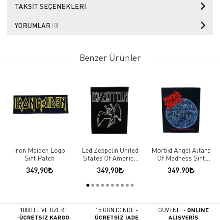
TAKSIT SEÇENEKLERI
YORUMLAR
(0)
Benzer Ürünler
Iron Maiden Logo
Led Zeppelin United
Morbid Angel Altars
Sırt Patch
States Of America
Of Madness Sırt
1977 Sırt Patch
Patch
349,90
349,90
349,90
1000 TL VE ÜZERİ
15 GÜN İÇİNDE -
GÜVENLİ -
ONLINE
-
ÜCRETSİZ KARGO
ÜCRETSİZ İADE
ALIŞVERİŞ