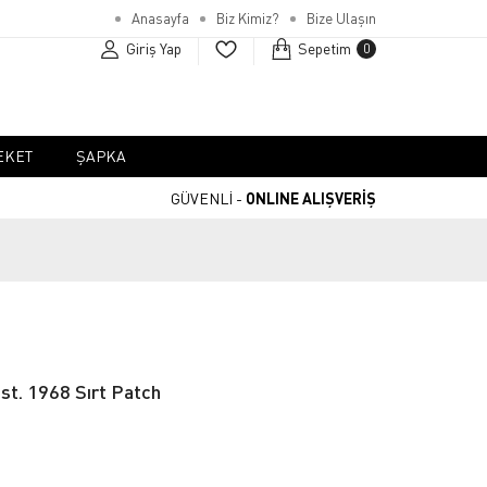
Anasayfa
Biz Kimiz?
Bize Ulaşın
Giriş Yap
Sepetim
0
EKET
ŞAPKA
GÜVENLİ -
ONLINE ALIŞVERİŞ
st. 1968 Sırt Patch