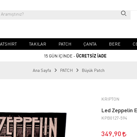
ATSHIRT
TAKILAR
PATCH
ÇANTA
BERE
C
15 GÜN İÇİNDE -
ÜCRETSİZ İADE
Ana Sayfa
PATCH
Büyük Patch
KRIPTON
Led Zeppelin E
KPB0127-594
349,90