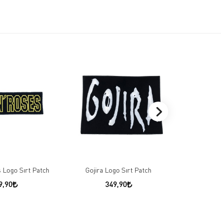
 Logo Sırt Patch
Gojira Logo Sırt Patch
Rammstein
9,90
349,90