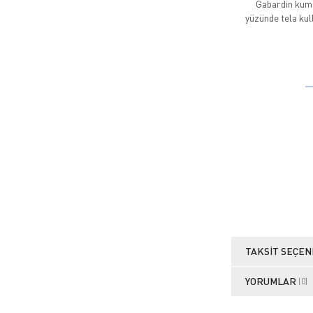
Gabardin kumaş 
yüzünde tela kull
TAKSIT SEÇEN
YORUMLAR
(0)