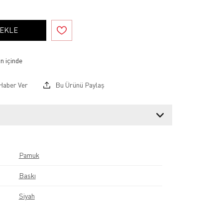
 EKLE
Haber Ver
Bu Ürünü Paylaş
Pamuk
Baskı
Siyah