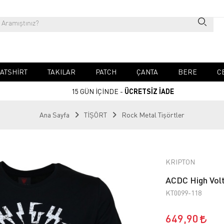
ATSHIRT
TAKILAR
PATCH
ÇANTA
BERE
C
15 GÜN İÇİNDE -
ÜCRETSİZ İADE
Ana Sayfa
TİŞÖRT
Rock Metal Tişörtler
KRIPTON
ACDC High Volt
KT0099-118
649,90