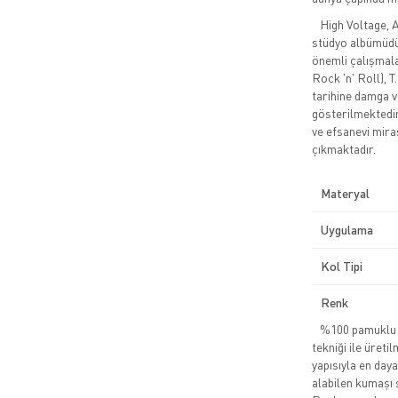
High Voltage, AC
stüdyo albümüdür
önemli çalışmala
Rock 'n' Roll), T
tarihine damga v
gösterilmektedi
ve efsanevi mira
çıkmaktadır.
Materyal
Uygulama
Kol Tipi
Renk
%100 pamuklu pe
tekniği ile üreti
yapısıyla en daya
alabilen kumaşı 