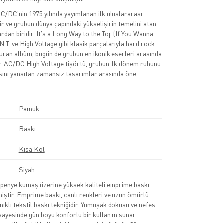
/DC'nin 1975 yılında yayımlanan ilk uluslararası
 ve grubun dünya çapındaki yükselişinin temelini atan
rdan biridir. It's a Long Way to the Top (If You Wanna
.N.T. ve High Voltage gibi klasik parçalarıyla hard rock
uran albüm, bugün de grubun en ikonik eserleri arasında
r. AC/DC High Voltage tişörtü, grubun ilk dönem ruhunu
sını yansıtan zamansız tasarımlar arasında öne
Pamuk
Baskı
Kısa Kol
Siyah
nye kumaş üzerine yüksek kaliteli emprime baskı
lmiştir. Emprime baskı, canlı renkleri ve uzun ömürlü
nıklı tekstil baskı tekniğidir. Yumuşak dokusu ve nefes
sayesinde gün boyu konforlu bir kullanım sunar.