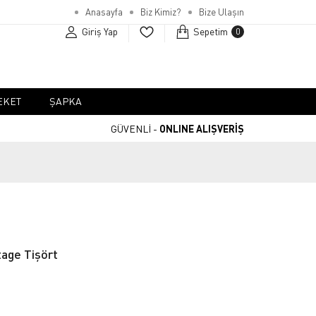
Anasayfa
Biz Kimiz?
Bize Ulaşın
Giriş Yap
Sepetim
0
EKET
ŞAPKA
GÜVENLİ -
ONLINE ALIŞVERİŞ
age Tişört