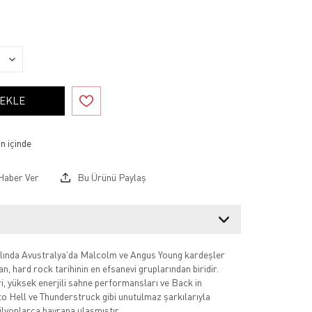
 EKLE
Haber Ver
Bu Ürünü Paylaş
ında Avustralya'da Malcolm ve Angus Young kardeşler
n, hard rock tarihinin en efsanevi gruplarından biridir.
ri, yüksek enerjili sahne performansları ve Back in
o Hell ve Thunderstruck gibi unutulmaz şarkılarıyla
lyonlarca hayrana ulaşmıştır.