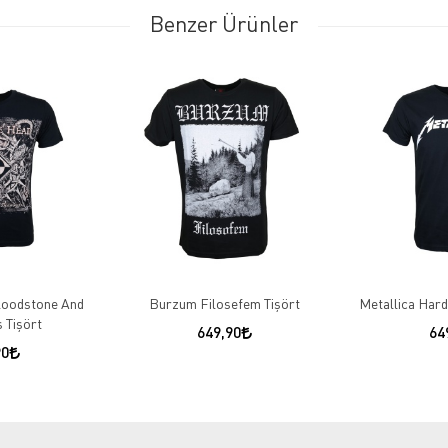
Benzer Ürünler
loodstone And
Burzum Filosefem Tişört
Metallica Hard
 Tişört
649,90
64
90