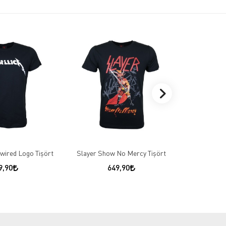
wired Logo Tişört
Slayer Show No Mercy Tişört
ACDC He
9,90
649,90