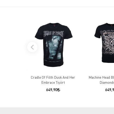
Cradle Of Filth Dusk And Her
Machine Head B
Embrace Tişört
Diamonds
649,90
649,