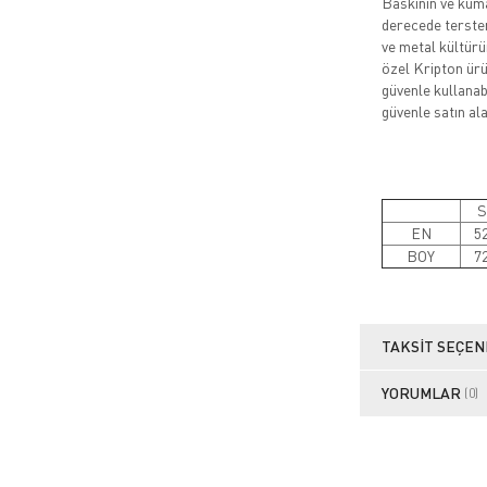
Baskının ve kuma
derecede tersten
ve metal kültürü
özel Kripton ürün
güvenle kullanabi
güvenle satın alab
S
EN
5
BOY
7
TAKSIT SEÇEN
YORUMLAR
(0)