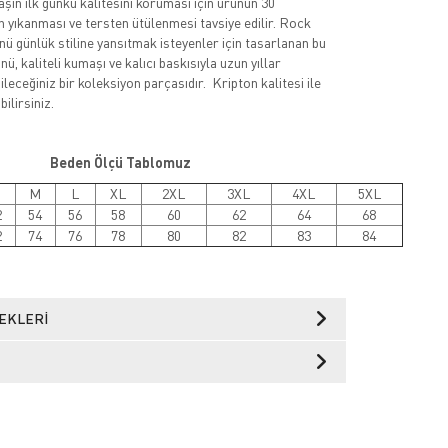
şın ilk günkü kalitesini koruması için ürünün 30
 yıkanması ve tersten ütülenmesi tavsiye edilir. Rock
nü günlük stiline yansıtmak isteyenler için tasarlanan bu
ü, kaliteli kumaşı ve kalıcı baskısıyla uzun yıllar
leceğiniz bir koleksiyon parçasıdır. Kripton kalitesi ile
ilirsiniz.
Beden Ölçü Tablomuz
M
L
XL
2XL
3XL
4XL
5XL
2
54
56
58
60
62
64
68
2
74
76
78
80
82
83
84
EKLERI