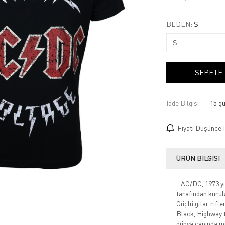
BEDEN:
S
SEPETE
İade Bilgisi:
Fiyatı Düşünce 
ÜRÜN BILGISI
AC/DC, 1973 yıl
tarafından kurula
Güçlü gitar rifle
Black, Highway t
dünya çapında mi