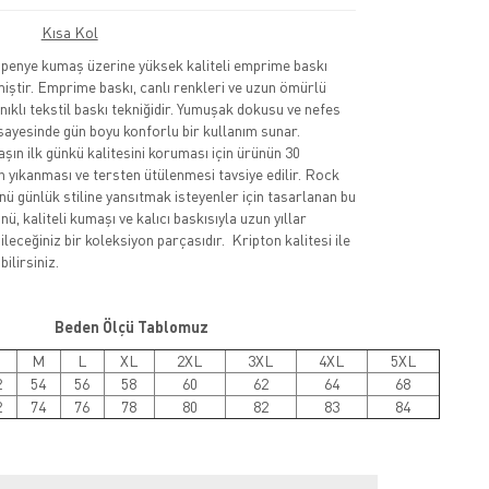
Kısa Kol
nye kumaş üzerine yüksek kaliteli emprime baskı
lmiştir. Emprime baskı, canlı renkleri ve uzun ömürlü
nıklı tekstil baskı tekniğidir. Yumuşak dokusu ve nefes
sayesinde gün boyu konforlu bir kullanım sunar.
şın ilk günkü kalitesini koruması için ürünün 30
 yıkanması ve tersten ütülenmesi tavsiye edilir. Rock
nü günlük stiline yansıtmak isteyenler için tasarlanan bu
ü, kaliteli kumaşı ve kalıcı baskısıyla uzun yıllar
leceğiniz bir koleksiyon parçasıdır. Kripton kalitesi ile
ilirsiniz.
Beden Ölçü Tablomuz
M
L
XL
2XL
3XL
4XL
5XL
2
54
56
58
60
62
64
68
2
74
76
78
80
82
83
84