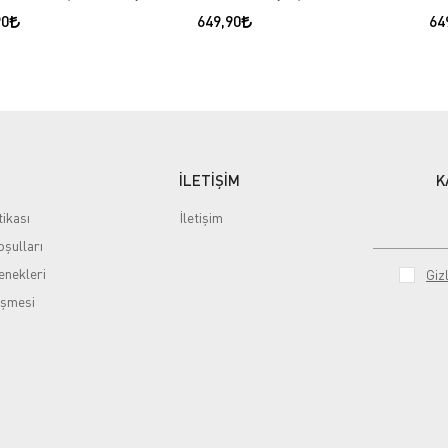
90
649,90
64
İLETİŞİM
K
tikası
İletişim
şulları
nekleri
Gizl
eşmesi