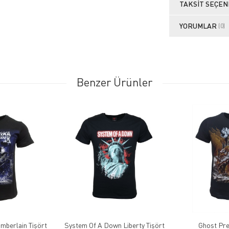
TAKSIT SEÇEN
YORUMLAR
(0)
Benzer Ürünler
mberlain Tişört
System Of A Down Liberty Tişört
Ghos