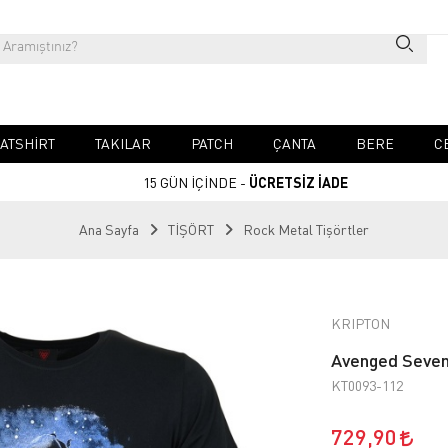
ATSHIRT
TAKILAR
PATCH
ÇANTA
BERE
C
15 GÜN İÇİNDE -
ÜCRETSİZ İADE
Ana Sayfa
TİŞÖRT
Rock Metal Tişörtler
KRIPTON
Avenged Seven
KT0093-112
729,90