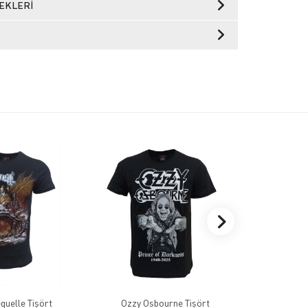
EKLERI
t Prequelle Tişört
Ozzy Osbourne Tişört
Breaking Be