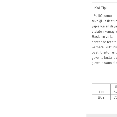
Kol Tipi
%100 pamuklu pe
tekniği ile üreti
yapısıyla en daya
alabilen kumaşı 
Baskının ve kuma
derecede tersten
ve metal kültürü
özel Kripton ürün
güvenle kullanabi
güvenle satın alab
S
EN
5
BOY
7