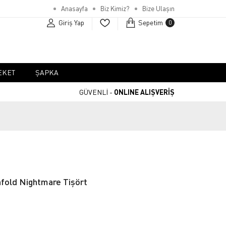
Anasayfa
Biz Kimiz?
Bize Ulaşın
Giriş Yap
Sepetim
0
EKET
ŞAPKA
GÜVENLİ -
ONLINE ALIŞVERİŞ
fold Nightmare Tişört