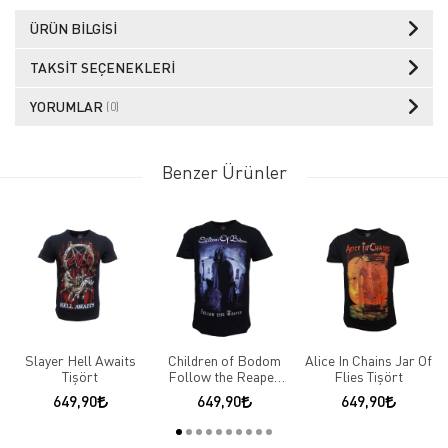
ÜRÜN BILGISI
TAKSIT SEÇENEKLERI
YORUMLAR
(0)
Benzer Ürünler
Slayer Hell Awaits
Children of Bodom
Alice In Chains Jar Of
Tişört
Follow the Reaper
Flies Tişört
Tişört
649,90
649,90
649,90