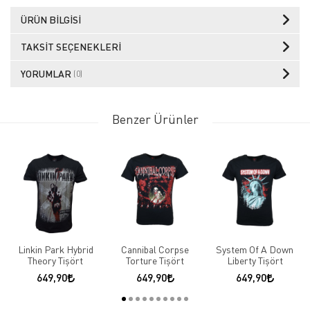
ÜRÜN BILGISI
TAKSIT SEÇENEKLERI
YORUMLAR
(0)
Benzer Ürünler
Linkin Park Hybrid
Cannibal Corpse
System Of A Down
Theory Tişört
Torture Tişört
Liberty Tişört
649,90
649,90
649,90