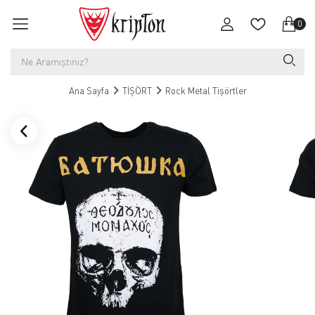
0
Ana Sayfa
TİŞÖRT
Rock Metal Tişörtler