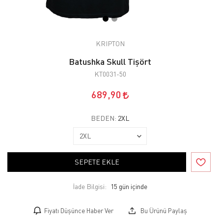
KRIPTON
Batushka Skull Tişört
KT0031-50
689,90
BEDEN:
2XL
SEPETE EKLE
İade Bilgisi:
Fiyatı Düşünce Haber Ver
Bu Ürünü Paylaş