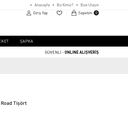
Anasayfa
Biz Kimiz?
Bize Ulaşın
Giriş Yap
Sepetim
0
EKET
ŞAPKA
GÜVENLİ -
ONLINE ALIŞVERİŞ
 Road Tişört