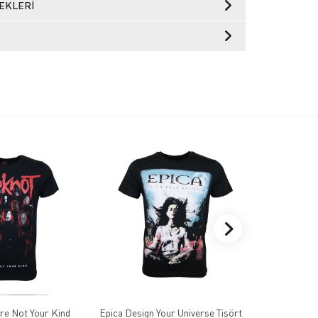
EKLERI
re Not Your Kind
Epica Design Your Universe Tişört
Led Zeppel