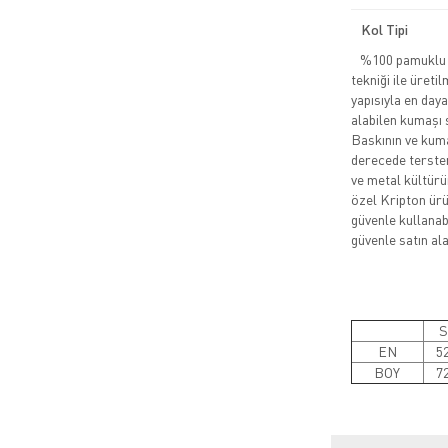
Kol Tipi
%100 pamuklu pe
tekniği ile üreti
yapısıyla en daya
alabilen kumaşı 
Baskının ve kuma
derecede tersten
ve metal kültürü
özel Kripton ürün
güvenle kullanabi
güvenle satın alab
S
EN
5
BOY
7