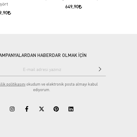
işört
Ameri
649,90
9,90
AMPANYALARDAN HABERDAR OLMAK İÇİN
ilik politikasını
okudum ve elektronik posta almayı kabul
ediyorum.