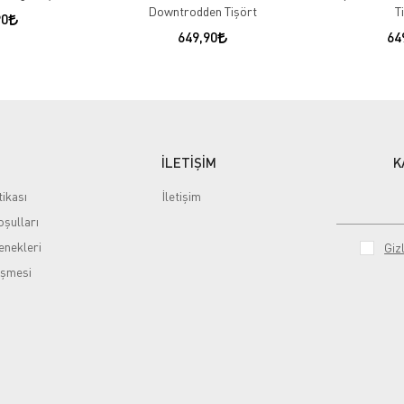
Downtrodden Tişört
T
90
649,90
64
İLETİŞİM
K
tikası
İletişim
şulları
nekleri
Gizl
eşmesi