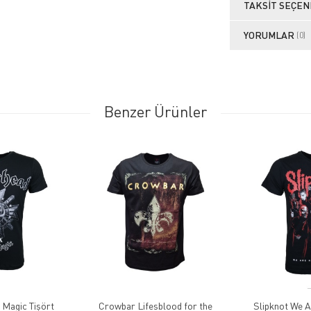
TAKSIT SEÇEN
YORUMLAR
(0)
Benzer Ürünler
ead Bad Magic Tişört
Crowbar Lifesblood for the
Slipknot We A