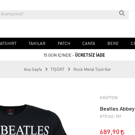
ATSHIRT
TAKILAR
PATCH
ÇANTA
BERE
C
15 GÜN İÇİNDE -
ÜCRETSİZ İADE
Ana Sayfa
TİŞÖRT
Rock Metal Tişörtler
KRIPTON
Beatles Abbey
KT0162-181
689,90