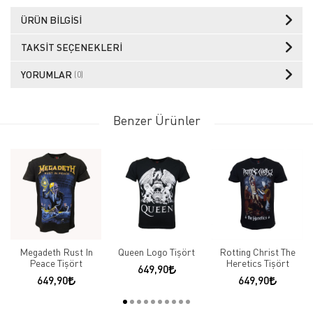
ÜRÜN BILGISI
TAKSIT SEÇENEKLERI
YORUMLAR
(0)
Benzer Ürünler
Megadeth Rust In
Queen Logo Tişört
Rotting Christ The
Peace Tişört
Heretics Tişört
649,90
649,90
649,90