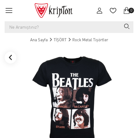
0
Ana Sayfa
TİŞÖRT
Rock Metal Tişörtler