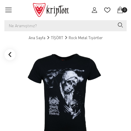
0
Ana Sayfa
TİŞÖRT
Rock Metal Tişörtler