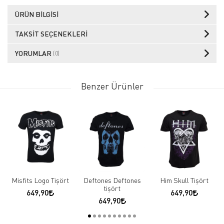
ÜRÜN BILGISI
TAKSIT SEÇENEKLERI
YORUMLAR
(0)
Benzer Ürünler
Misfits Logo Tişört
Deftones Deftones
Him Skull Tişört
tişört
649,90
649,90
649,90