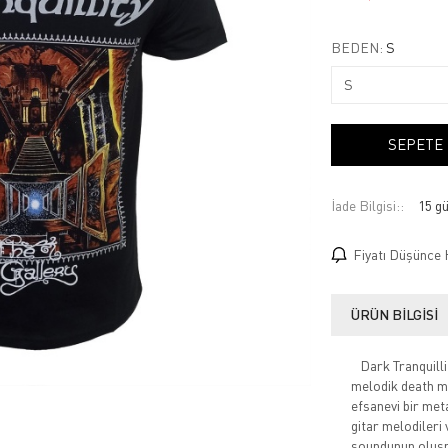
BEDEN:
S
SEPETE
İade Bilgisi:
Fiyatı Düşünce 
ÜRÜN BILGISI
Dark Tranquillit
melodik death me
efsanevi bir met
gitar melodileri
soundunun oluşm