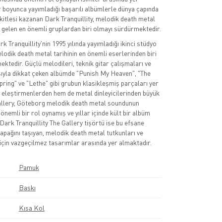
ar boyunca yayımladığı başarılı albümlerle dünya çapında
 kitlesi kazanan Dark Tranquillity, melodik death metal
a gelen en önemli gruplardan biri olmayı sürdürmektedir.
 Tranquillity'nin 1995 yılında yayımladığı ikinci stüdyo
odik death metal tarihinin en önemli eserlerinden biri
ektedir. Güçlü melodileri, teknik gitar çalışmaları ve
ıyla dikkat çeken albümde "Punish My Heaven", "The
pring" ve "Lethe" gibi grubun klasikleşmiş parçaları yer
eleştirmenlerden hem de metal dinleyicilerinden büyük
allery, Göteborg melodik death metal soundunun
nemli bir rol oynamış ve yıllar içinde kült bir albüm
 Dark Tranquillity The Gallery tişörtü ise bu efsane
apağını taşıyan, melodik death metal tutkunları ve
için vazgeçilmez tasarımlar arasında yer almaktadır.
Pamuk
Baskı
Kısa Kol