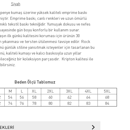
Siyah
nye kumaş üzerine yüksek kaliteli emprime baskı
lmiştir. Emprime baskı, canlı renkleri ve uzun ömürlü
nıklı tekstil baskı tekniğidir. Yumuşak dokusu ve nefes
sayesinde gün boyu konforlu bir kullanım sunar.
şın ilk günkü kalitesini koruması için ürünün 30
 yıkanması ve tersten ütülenmesi tavsiye edilir. Rock
nü günlük stiline yansıtmak isteyenler için tasarlanan bu
ü, kaliteli kumaşı ve kalıcı baskısıyla uzun yıllar
leceğiniz bir koleksiyon parçasıdır. Kripton kalitesi ile
ilirsiniz.
Beden Ölçü Tablomuz
M
L
XL
2XL
3XL
4XL
5XL
2
54
56
58
60
62
64
68
2
74
76
78
80
82
83
84
EKLERI