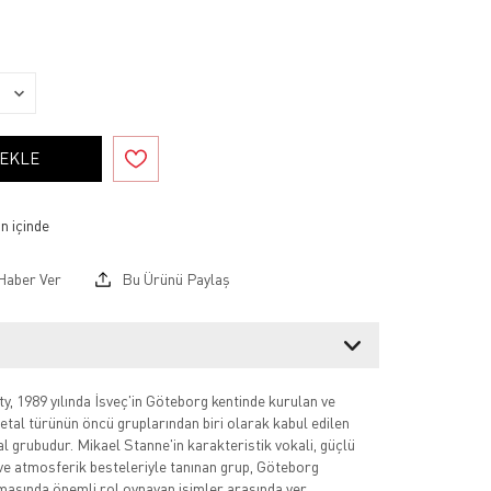
 EKLE
Haber Ver
Bu Ürünü Paylaş
y, 1989 yılında İsveç'in Göteborg kentinde kurulan ve
tal türünün öncü gruplarından biri olarak kabul edilen
al grubudur. Mikael Stanne'in karakteristik vokali, güçlü
 ve atmosferik besteleriyle tanınan grup, Göteborg
asında önemli rol oynayan isimler arasında yer