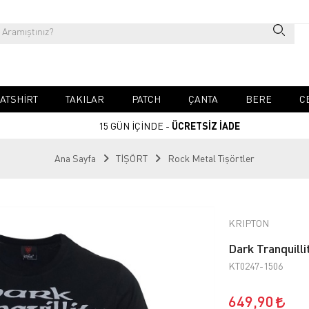
ATSHIRT
TAKILAR
PATCH
ÇANTA
BERE
C
15 GÜN İÇİNDE -
ÜCRETSİZ İADE
Ana Sayfa
TİŞÖRT
Rock Metal Tişörtler
KRIPTON
Dark Tranquilli
KT0247-1506
649,90