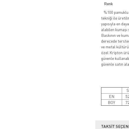
Renk
%100 pamuklu pe
tekniği ile üreti
yapısıyla en daya
alabilen kumaşı 
Baskının ve kuma
derecede tersten
ve metal kültürü
özel Kripton ürün
güvenle kullanabi
güvenle satın alab
S
EN
5
BOY
7
TAKSIT SEÇEN