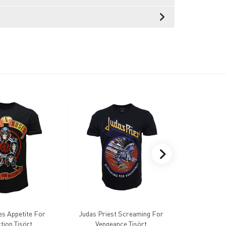
s Appetite For
Judas Priest Screaming For
Necrophag
tion Tişört
Vengeance Tişört