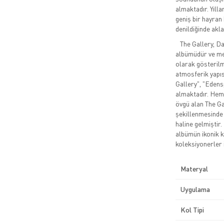
almaktadır. Yıll
geniş bir hayran
denildiğinde akl
The Gallery, Dark
albümüdür ve mel
olarak gösterilm
atmosferik yapıs
Gallery", "Edens
almaktadır. Hem 
övgü alan The G
şekillenmesinde ö
haline gelmiştir.
albümün ikonik k
koleksiyonerler 
Materyal
Uygulama
Kol Tipi