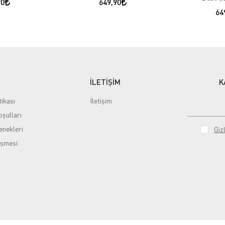
90
649,90
64
İLETİŞİM
K
tikası
İletişim
şulları
nekleri
Gizl
eşmesi