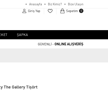
Anasayfa
Biz Kimiz?
Bize Ulaşın
Giriş Yap
Sepetim
0
EKET
ŞAPKA
GÜVENLİ -
ONLINE ALIŞVERİŞ
ty The Gallery Tişört