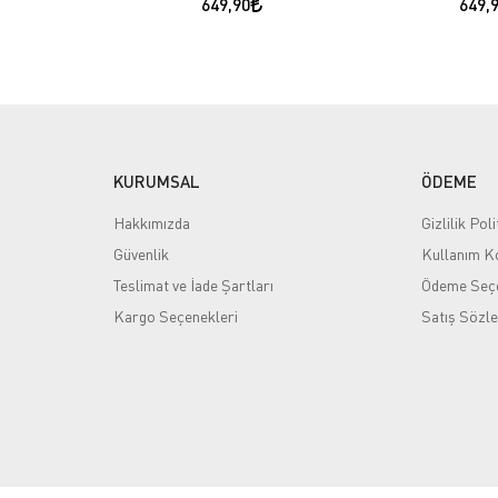
649,90
649,
KURUMSAL
ÖDEME
Hakkımızda
Gizlilik Poli
Güvenlik
Kullanım Ko
Teslimat ve İade Şartları
Ödeme Seçe
Kargo Seçenekleri
Satış Sözl