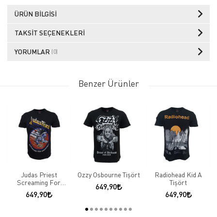
ÜRÜN BILGISI
TAKSIT SEÇENEKLERI
YORUMLAR
(0)
Benzer Ürünler
Judas Priest
Ozzy Osbourne Tişört
Radiohead Kid A
Screaming For
Tişört
649,90
Vengeance Tişört
649,90
649,90