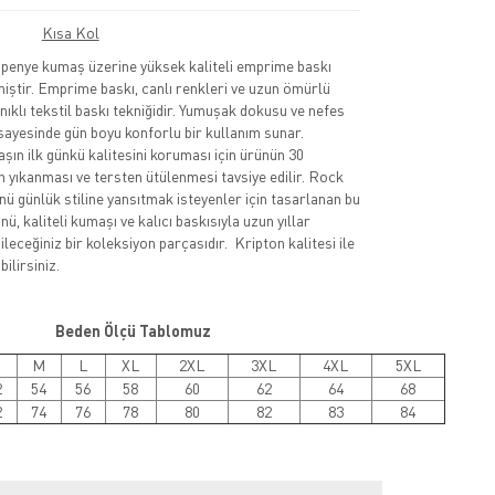
Kısa Kol
nye kumaş üzerine yüksek kaliteli emprime baskı
lmiştir. Emprime baskı, canlı renkleri ve uzun ömürlü
nıklı tekstil baskı tekniğidir. Yumuşak dokusu ve nefes
sayesinde gün boyu konforlu bir kullanım sunar.
şın ilk günkü kalitesini koruması için ürünün 30
 yıkanması ve tersten ütülenmesi tavsiye edilir. Rock
nü günlük stiline yansıtmak isteyenler için tasarlanan bu
ü, kaliteli kumaşı ve kalıcı baskısıyla uzun yıllar
leceğiniz bir koleksiyon parçasıdır. Kripton kalitesi ile
ilirsiniz.
Beden Ölçü Tablomuz
M
L
XL
2XL
3XL
4XL
5XL
2
54
56
58
60
62
64
68
2
74
76
78
80
82
83
84