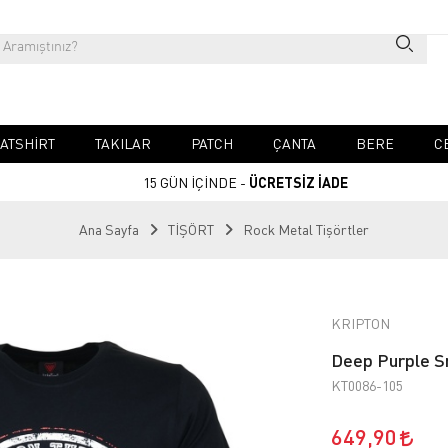
ATSHIRT
TAKILAR
PATCH
ÇANTA
BERE
C
15 GÜN İÇİNDE -
ÜCRETSİZ İADE
Ana Sayfa
TİŞÖRT
Rock Metal Tişörtler
KRIPTON
Deep Purple S
KT0086-105
649,90