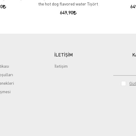
the hot dog flavored water Tişört
90
64
649,90
İLETİŞİM
K
tikası
İletişim
şulları
nekleri
Gizl
eşmesi