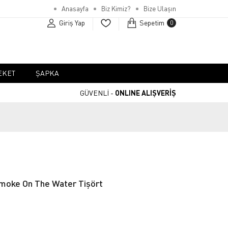
Anasayfa
Biz Kimiz?
Bize Ulaşın
Giriş Yap
Sepetim
0
EKET
ŞAPKA
GÜVENLİ -
ONLINE ALIŞVERİŞ
moke On The Water Tişört