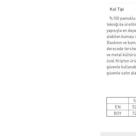
Kol Tipi
%100 pamuklu pe
tekniği ile üreti
yapısıyla en daya
alabilen kumaşı 
Baskının ve kuma
derecede tersten
ve metal kültürü
özel Kripton ürün
güvenle kullanabi
güvenle satın alab
S
EN
5
BOY
7