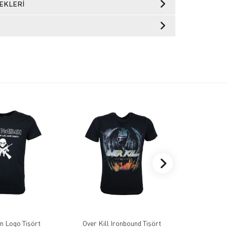
EKLERI
n Logo Tişört
Over Kill Ironbound Tişört
In Flames 