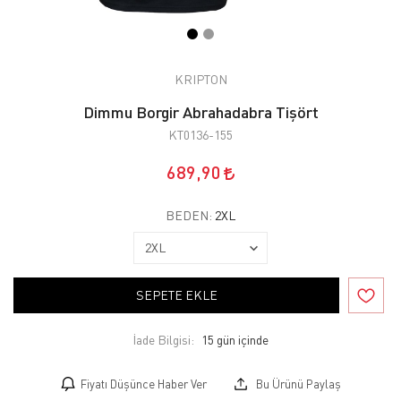
KRIPTON
Dimmu Borgir Abrahadabra Tişört
KT0136-155
689,90
BEDEN:
2XL
SEPETE EKLE
İade Bilgisi:
Fiyatı Düşünce Haber Ver
Bu Ürünü Paylaş