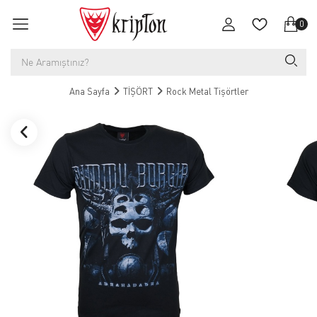
0
Ana Sayfa
TİŞÖRT
Rock Metal Tişörtler