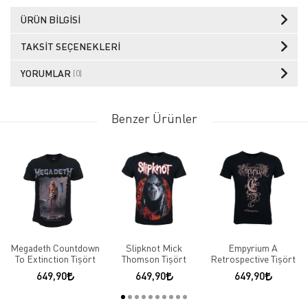
ÜRÜN BILGISI
TAKSIT SEÇENEKLERI
YORUMLAR
(0)
Benzer Ürünler
Megadeth Countdown
Slipknot Mick
Empyrium A
To Extinction Tişört
Thomson Tişört
Retrospective Tişört
649,90
649,90
649,90