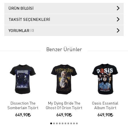
ÜRÜN BILGISI
TAKSIT SEÇENEKLERI
YORUMLAR
(0)
Benzer Ürünler
Dissection The
My Dying Bride The
Oasis Essential
Somberlain Tişört
Ghost Of Orion Tişört
Album Tişört
649,90
649,90
649,90