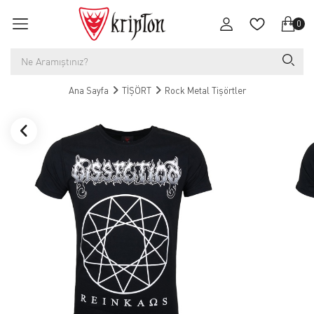
0
Ana Sayfa
TİŞÖRT
Rock Metal Tişörtler