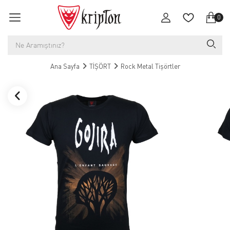
0
Ana Sayfa
TİŞÖRT
Rock Metal Tişörtler