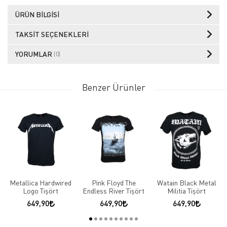
ÜRÜN BILGISI
TAKSIT SEÇENEKLERI
YORUMLAR
(0)
Benzer Ürünler
Metallica Hardwired
Pink Floyd The
Watain Black Metal
Logo Tişört
Endless River Tişört
Militia Tişört
649,90
649,90
649,90