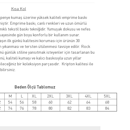
Kısa Kol
nye kumaş üzerine yüksek kaliteli emprime baskı
lmiştir. Emprime baskı, canlı renkleri ve uzun ömürlü
nıklı tekstil baskı tekniğidir. Yumuşak dokusu ve nefes
sayesinde gün boyu konforlu bir kullanım sunar.
şın ilk günkü kalitesini koruması için ürünün 30
 yıkanması ve tersten ütülenmesi tavsiye edilir. Rock
nü günlük stiline yansıtmak isteyenler için tasarlanan bu
ü, kaliteli kumaşı ve kalıcı baskısıyla uzun yıllar
leceğiniz bir koleksiyon parçasıdır. Kripton kalitesi ile
ilirsiniz.
Beden Ölçü Tablomuz
M
L
XL
2XL
3XL
4XL
5XL
2
54
56
58
60
62
64
68
2
74
76
78
80
82
83
84