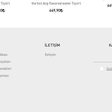
 Tişört
the hot dog flavored water Tişört
64
90
649,90
İLETİŞİM
K
tikası
İletişim
şulları
nekleri
Gizl
eşmesi