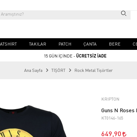
ATSHIRT
TAKILAR
PATCH
ÇANTA
BERE
C
15 GÜN İÇİNDE -
ÜCRETSİZ İADE
Ana Sayfa
TİŞÖRT
Rock Metal Tişörtler
KRIPTON
Guns N Roses L
KT0146-165
649,90