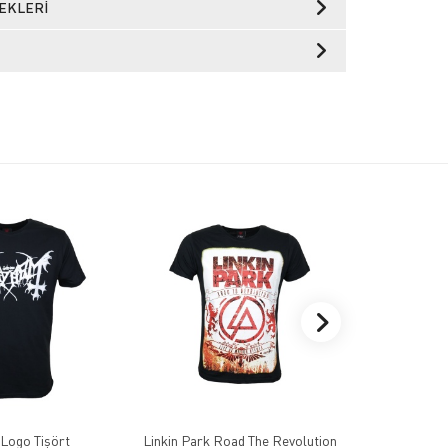
EKLERI
Logo Tişört
Linkin Park Road The Revolution
Opet