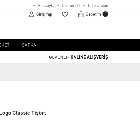
Anasayfa
Biz Kimiz?
Bize Ulaşın
Giriş Yap
Sepetim
0
EKET
ŞAPKA
GÜVENLİ -
ONLINE ALIŞVERİŞ
ogo Classic Tişört