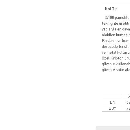
Kol Tipi
%100 pamuklu pe
tekniği ile üreti
yapısıyla en daya
alabilen kumaşı 
Baskının ve kuma
derecede tersten
ve metal kültürü
özel Kripton ürün
güvenle kullanabi
güvenle satın alab
S
EN
5
BOY
7