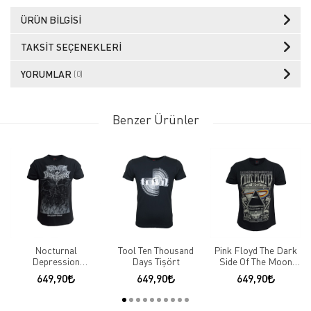
ÜRÜN BILGISI
TAKSIT SEÇENEKLERI
YORUMLAR
(0)
Benzer Ürünler
Nocturnal
Tool Ten Thousand
Pink Floyd The Dark
Depression
Days Tişört
Side Of The Moon
Perpetuelle Eclipse
Concert 1973 Tişört
649,90
649,90
649,90
Tişört