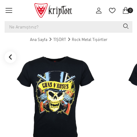
0
Ana Sayfa
TİŞÖRT
Rock Metal Tişörtler