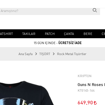
ATSHIRT
TAKILAR
PATCH
ÇANTA
BERE
C
15 GÜN İÇİNDE -
ÜCRETSİZ İADE
Ana Sayfa
TİŞÖRT
Rock Metal Tişörtler
KRIPTON
Guns N Roses L
KT0145-164
649,90