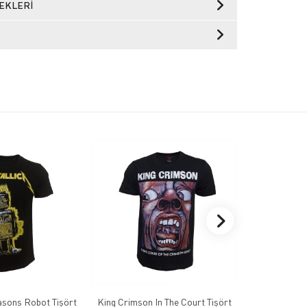
EKLERI
asons Robot Tişört
King Crimson In The Court Tişört
Septic Flesh 