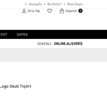
Anasayfa
Biz Kimiz?
Bize Ulaşın
Giriş Yap
Sepetim
0
EKET
ŞAPKA
GÜVENLİ -
ONLINE ALIŞVERİŞ
ogo Skull Tişört