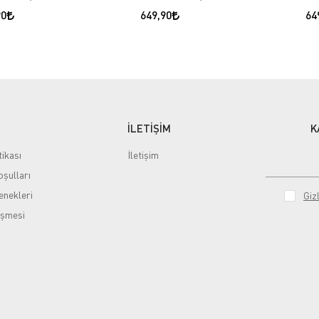
90
649,90
64
İLETİŞİM
K
tikası
İletişim
şulları
nekleri
Gizl
eşmesi