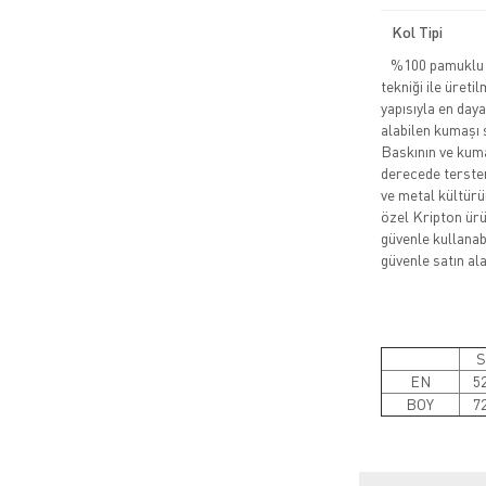
Kol Tipi
%100 pamuklu pe
tekniği ile üreti
yapısıyla en daya
alabilen kumaşı 
Baskının ve kuma
derecede tersten
ve metal kültürü
özel Kripton ürün
güvenle kullanabi
güvenle satın alab
S
EN
5
BOY
7