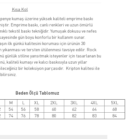
Kısa Kol
nye kumaş üzerine yüksek kaliteli emprime baskı
lmiştir. Emprime baskı, canlı renkleri ve uzun ömürlü
nıklı tekstil baskı tekniğidir. Yumuşak dokusu ve nefes
sayesinde gün boyu konforlu bir kullanım sunar.
şın ilk günkü kalitesini koruması için ürünün 30
 yıkanması ve tersten ütülenmesi tavsiye edilir. Rock
nü günlük stiline yansıtmak isteyenler için tasarlanan bu
ü, kaliteli kumaşı ve kalıcı baskısıyla uzun yıllar
leceğiniz bir koleksiyon parçasıdır. Kripton kalitesi ile
ilirsiniz.
Beden Ölçü Tablomuz
M
L
XL
2XL
3XL
4XL
5XL
2
54
56
58
60
62
64
68
2
74
76
78
80
82
83
84