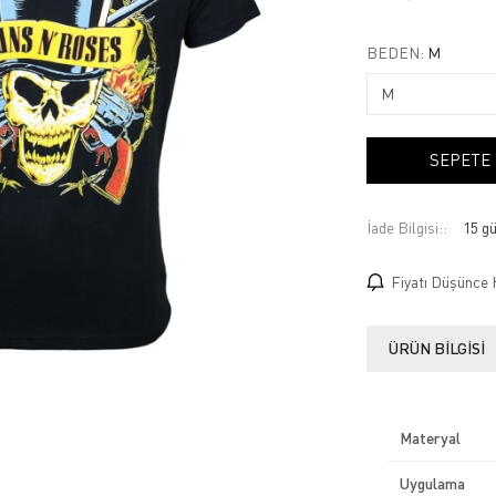
BEDEN:
M
SEPETE
İade Bilgisi:
Fiyatı Düşünce 
ÜRÜN BILGISI
Materyal
Uygulama