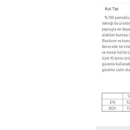
Kol Tipi
%100 pamuklu pe
tekniği ile üreti
yapısıyla en daya
alabilen kumaşı 
Baskının ve kuma
derecede tersten
ve metal kültürü
özel Kripton ürün
güvenle kullanabi
güvenle satın alab
S
EN
5
BOY
7