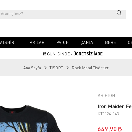
ATSHIRT
TAKILAR
PATCH
ÇANTA
BERE
C
15 GÜN İÇİNDE -
ÜCRETSİZ İADE
Ana Sayfa
TİŞÖRT
Rock Metal Tişörtler
KRIPTON
Iron Maiden Fe
KT0124-143
649,90