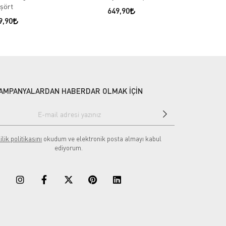
işört
649,90
9,90
AMPANYALARDAN HABERDAR OLMAK İÇİN
ilik politikasını
okudum ve elektronik posta almayı kabul
ediyorum.