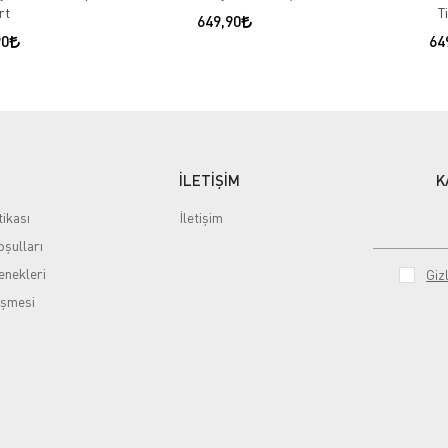
rt
T
649,90
90
64
İLETİŞİM
K
tikası
İletişim
şulları
nekleri
Gizl
eşmesi