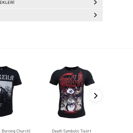
EKLERI
 Burning Church)
Death Symbolic Tişört
Deftones 