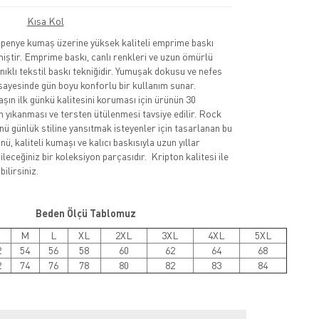
Kısa Kol
nye kumaş üzerine yüksek kaliteli emprime baskı
lmiştir. Emprime baskı, canlı renkleri ve uzun ömürlü
nıklı tekstil baskı tekniğidir. Yumuşak dokusu ve nefes
sayesinde gün boyu konforlu bir kullanım sunar.
şın ilk günkü kalitesini koruması için ürünün 30
 yıkanması ve tersten ütülenmesi tavsiye edilir. Rock
nü günlük stiline yansıtmak isteyenler için tasarlanan bu
ü, kaliteli kumaşı ve kalıcı baskısıyla uzun yıllar
leceğiniz bir koleksiyon parçasıdır. Kripton kalitesi ile
ilirsiniz.
Beden Ölçü Tablomuz
M
L
XL
2XL
3XL
4XL
5XL
2
54
56
58
60
62
64
68
2
74
76
78
80
82
83
84