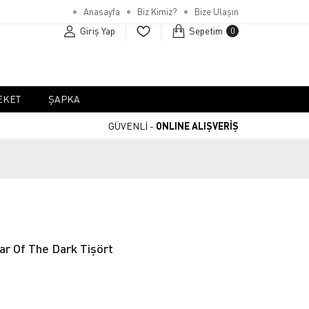
Anasayfa
Biz Kimiz?
Bize Ulaşın
Giriş Yap
Sepetim
0
EKET
ŞAPKA
GÜVENLİ -
ONLINE ALIŞVERİŞ
ar Of The Dark Tişört