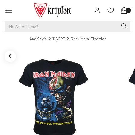
0
Ana Sayfa
TİŞÖRT
Rock Metal Tişörtler