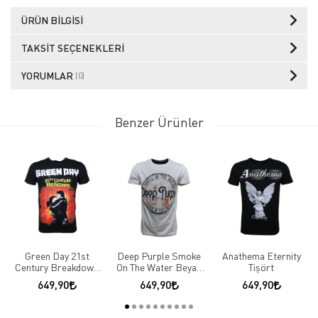
ÜRÜN BILGISI
TAKSIT SEÇENEKLERI
YORUMLAR
(0)
Benzer Ürünler
Green Day 21st
Deep Purple Smoke
Anathema Eternity
Century Breakdown
On The Water Beyaz
Tişört
Tişört
Tişört
649,90
649,90
649,90