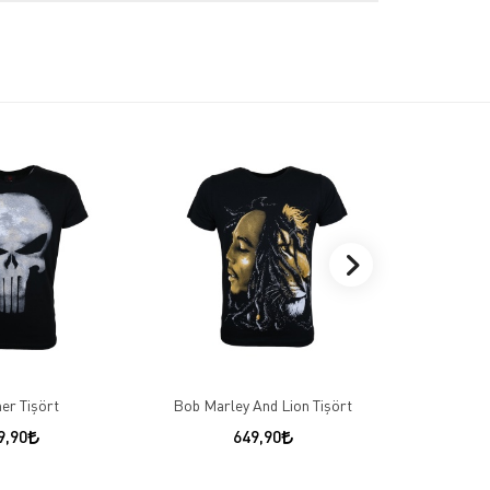
er Tişört
Bob Marley And Lion Tişört
Tupac More
9,90
649,90