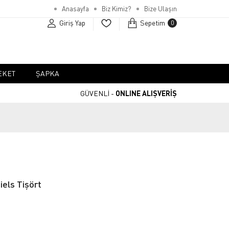
Anasayfa
Biz Kimiz?
Bize Ulaşın
Giriş Yap
Sepetim
0
EKET
ŞAPKA
GÜVENLİ -
ONLINE ALIŞVERİŞ
iels Tişört