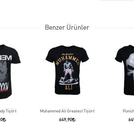
Benzer Ürünler
dy Tişört
Muhammed Ali Greatest Tişört
Punish
90
649,90
64