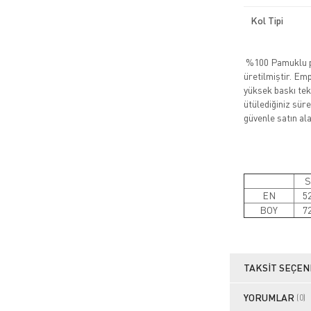
Kol Tipi
%100 Pamuklu pe
üretilmiştir. Emp
yüksek baskı tek
ütülediğiniz sürec
güvenle satın alab
Beden 
S
EN
5
BOY
7
TAKSIT SEÇEN
YORUMLAR
(0)