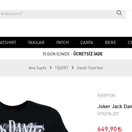
ATSHIRT
TAKILAR
PATCH
ÇANTA
BERE
C
15 GÜN İÇİNDE -
ÜCRETSİZ İADE
Ana Sayfa
TİŞÖRT
Genel Tişörtler
KRIPTON
Joker Jack Dan
KT0218-237
649,90