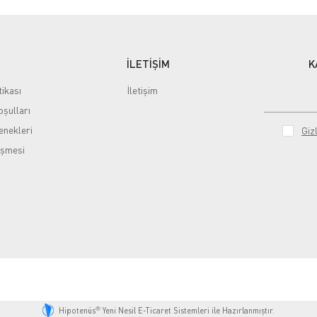
İLETİŞİM
K
tikası
İletişim
şulları
nekleri
Gizl
eşmesi
®
Hipotenüs
Yeni Nesil E-Ticaret Sistemleri ile Hazırlanmıştır.