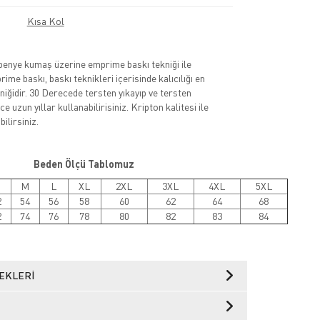
Kısa Kol
nye kumaş üzerine emprime baskı tekniği ile
rime baskı, baskı teknikleri içerisinde kalıcılığı en
niğidir. 30 Derecede tersten yıkayıp ve tersten
e uzun yıllar kullanabilirisiniz. Kripton kalitesi ile
ilirsiniz.
Ölçü Tablomuz
M
L
XL
2XL
3XL
4XL
5XL
2
54
56
58
60
62
64
68
2
74
76
78
80
82
83
84
EKLERI