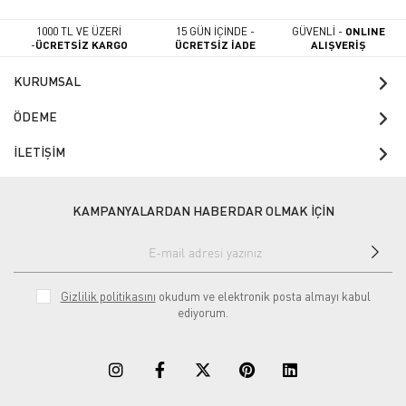
1000 TL VE ÜZERİ
15 GÜN İÇİNDE -
GÜVENLİ -
ONLINE
-
ÜCRETSİZ KARGO
ÜCRETSİZ İADE
ALIŞVERİŞ
KURUMSAL
ÖDEME
İLETİŞİM
KAMPANYALARDAN HABERDAR OLMAK İÇİN
Gizlilik politikasını
okudum ve elektronik posta almayı kabul
ediyorum.