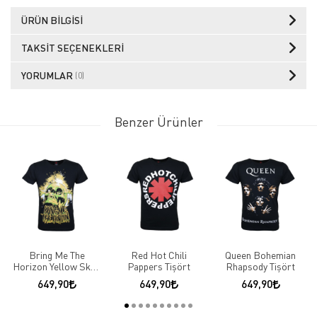
ÜRÜN BILGISI
TAKSIT SEÇENEKLERI
YORUMLAR
(0)
Benzer Ürünler
Bring Me The
Red Hot Chili
Queen Bohemian
Horizon Yellow Skull
Pappers Tişört
Rhapsody Tişört
Logo Tişört
649,90
649,90
649,90