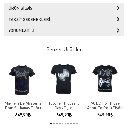
ÜRÜN BILGISI
TAKSIT SEÇENEKLERI
YORUMLAR
(0)
Benzer Ürünler
Mayhem De Mysteriis
Tool Ten Thousand
ACDC For Those
Dom Sathanas Tişört
Days Tişört
About To Rock Tişört
649,90
649,90
649,90