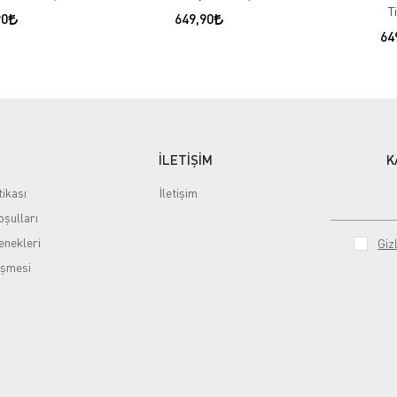
T
90
649,90
64
İLETİŞİM
K
tikası
İletişim
şulları
nekleri
Gizl
eşmesi