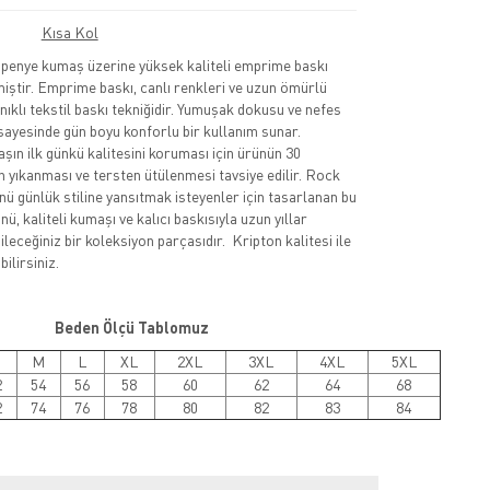
Kısa Kol
nye kumaş üzerine yüksek kaliteli emprime baskı
lmiştir. Emprime baskı, canlı renkleri ve uzun ömürlü
nıklı tekstil baskı tekniğidir. Yumuşak dokusu ve nefes
sayesinde gün boyu konforlu bir kullanım sunar.
şın ilk günkü kalitesini koruması için ürünün 30
 yıkanması ve tersten ütülenmesi tavsiye edilir. Rock
nü günlük stiline yansıtmak isteyenler için tasarlanan bu
ü, kaliteli kumaşı ve kalıcı baskısıyla uzun yıllar
leceğiniz bir koleksiyon parçasıdır. Kripton kalitesi ile
ilirsiniz.
Beden Ölçü Tablomuz
M
L
XL
2XL
3XL
4XL
5XL
2
54
56
58
60
62
64
68
2
74
76
78
80
82
83
84