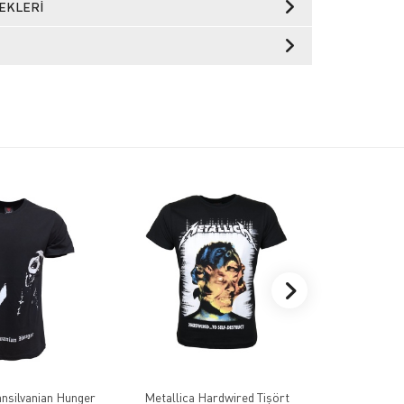
EKLERI
nsilvanian Hunger
Metallica Hardwired Tişört
Watain Black