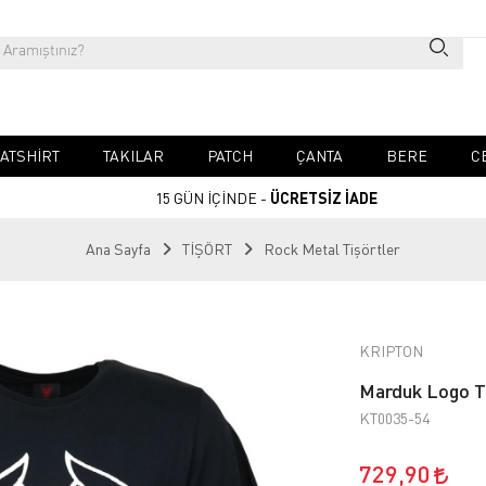
ATSHIRT
TAKILAR
PATCH
ÇANTA
BERE
C
15 GÜN İÇİNDE -
ÜCRETSİZ İADE
Ana Sayfa
TİŞÖRT
Rock Metal Tişörtler
KRIPTON
Marduk Logo T
KT0035-54
729,90