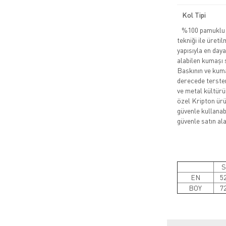
Kol Tipi
%100 pamuklu pe
tekniği ile üreti
yapısıyla en daya
alabilen kumaşı 
Baskının ve kuma
derecede tersten
ve metal kültürü
özel Kripton ürün
güvenle kullanabi
güvenle satın alab
S
EN
5
BOY
7