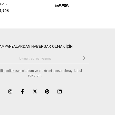
işört
649,90
9,90
AMPANYALARDAN HABERDAR OLMAK İÇİN
ilik politikasını
okudum ve elektronik posta almayı kabul
ediyorum.