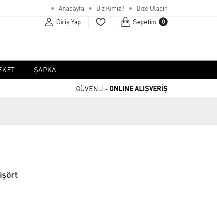
Anasayfa
Biz Kimiz?
Bize Ulaşın
Giriş Yap
Sepetim
0
EKET
ŞAPKA
GÜVENLİ -
ONLINE ALIŞVERİŞ
işört