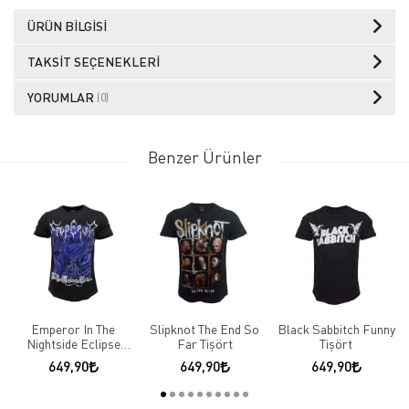
ÜRÜN BILGISI
TAKSIT SEÇENEKLERI
YORUMLAR
(0)
Benzer Ürünler
Emperor In The
Slipknot The End So
Black Sabbitch Funny
Nightside Eclipse
Far Tişört
Tişört
Tişört
649,90
649,90
649,90