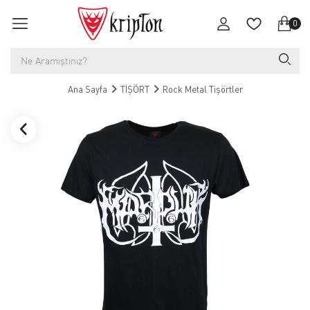
0
Ana Sayfa
TİŞÖRT
Rock Metal Tişörtler