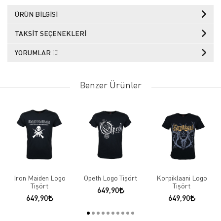
ÜRÜN BILGISI
TAKSIT SEÇENEKLERI
YORUMLAR
(0)
Benzer Ürünler
Iron Maiden Logo
Opeth Logo Tişört
Korpiklaani Logo
Tişört
Tişört
649,90
649,90
649,90