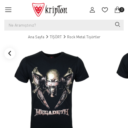
0
Ana Sayfa
TİŞÖRT
Rock Metal Tişörtler