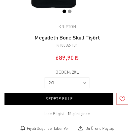
KRIPTON
Megadeth Bone Skull Tişört
KT0082-101
689,90
BEDEN:
2XL
SEPETE EKLE
İade Bilgisi:
Fiyatı Düşünce Haber Ver
Bu Ürünü Paylaş