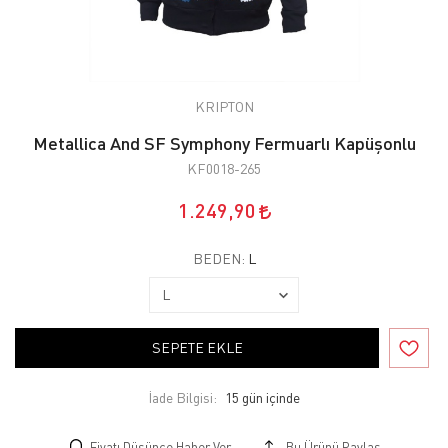
KRIPTON
Metallica And SF Symphony Fermuarlı Kapüşonlu
KF0018-265
1.249,90
BEDEN:
L
SEPETE EKLE
İade Bilgisi:
Fiyatı Düşünce Haber Ver
Bu Ürünü Paylaş