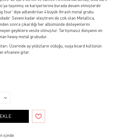
'ya taşınmış ve kariyerlerine burada devam etmişlerdir.
big four' diye adlandırılan 4 büyük thrash metal grubu
ındadır. Seveni kadar eleştireni de çok olan Metallica,
ünden sonra çıkardığı her albümünde dinleyenlerini
meyen geyiklere vesile olmuştur. Tartışmasız dünyanın en
ınan heavy metal grubudur.
rı. Üzerinde ay yıldızların olduğu, ouija board kültünün
an efsanevi gitar.
 EKLE