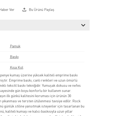
Haber Ver
Bu Ürünü Paylaş
Pamuk
Baskı
Kısa Kol
nye kumaş üzerine yüksek kaliteli emprime baskı
lmiştir. Emprime baskı, canlı renkleri ve uzun ömürlü
nıklı tekstil baskı tekniğidir. Yumuşak dokusu ve nefes
sayesinde gün boyu konforlu bir kullanım sunar.
şın ilk günkü kalitesini koruması için ürünün 30
 yıkanması ve tersten ütülenmesi tavsiye edilir. Rock
nü günlük stiline yansıtmak isteyenler için tasarlanan bu
ü, kaliteli kumaşı ve kalıcı baskısıyla uzun yıllar