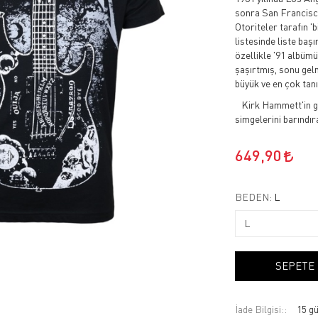
sonra San Francisco
Otoriteler tarafın '
listesinde liste baş
özellikle '91 albüm
şaşırtmış, sonu gel
büyük ve en çok tan
Kirk Hammett'in gita
simgelerini barındır
649,90
BEDEN:
L
SEPETE
İade Bilgisi: