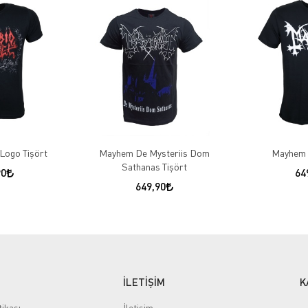
Logo Tişört
Mayhem De Mysteriis Dom
Mayhem 
Sathanas Tişört
90
64
649,90
İLETİŞİM
K
tikası
İletişim