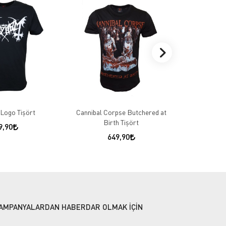
Logo Tişört
Cannibal Corpse Butchered at
Metallica Mas
Birth Tişört
9,90
649,90
AMPANYALARDAN HABERDAR OLMAK İÇİN