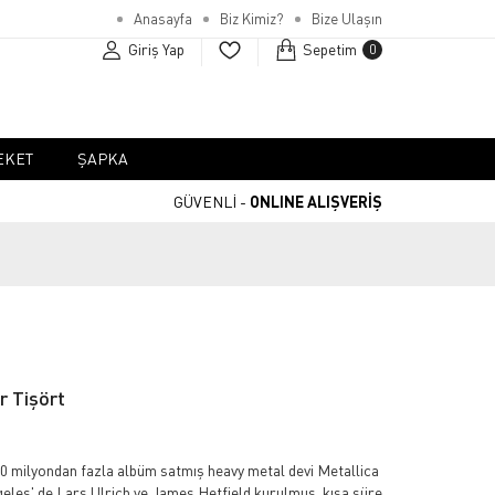
Anasayfa
Biz Kimiz?
Bize Ulaşın
Giriş Yap
Sepetim
0
EKET
ŞAPKA
GÜVENLİ -
ONLINE ALIŞVERİŞ
r Tişört
 milyondan fazla albüm satmış heavy metal devi Metallica
geles' de Lars Ulrich ve James Hetfield kurulmuş, kısa süre