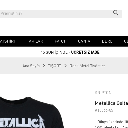
ATSHIRT
TAKILAR
PATCH
ÇANTA
BERE
C
15 GÜN İÇİNDE -
ÜCRETSİZ İADE
Ana Sayfa
TİŞÖRT
Rock Metal Tişörtler
KRIPTON
Metallica Guita
KT0066-85
Dünya üzerinde 100
1981 yılında Los An