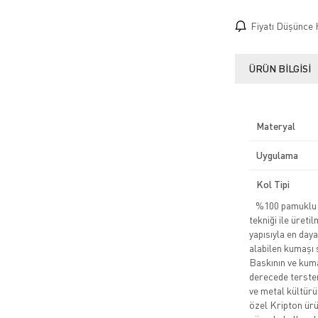
Fiyatı Düşünce 
ÜRÜN BILGISI
Materyal
Uygulama
Kol Tipi
%100 pamuklu pe
tekniği ile üreti
yapısıyla en daya
alabilen kumaşı 
Baskının ve kuma
derecede tersten
ve metal kültürü
özel Kripton ürün