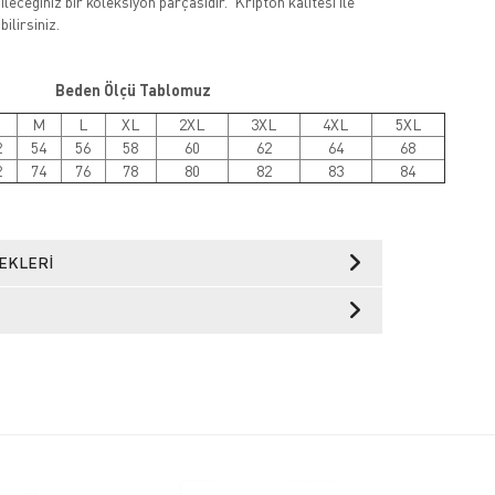
leceğiniz bir koleksiyon parçasıdır. Kripton kalitesi ile
ilirsiniz.
Beden Ölçü Tablomuz
M
L
XL
2XL
3XL
4XL
5XL
2
54
56
58
60
62
64
68
2
74
76
78
80
82
83
84
EKLERI