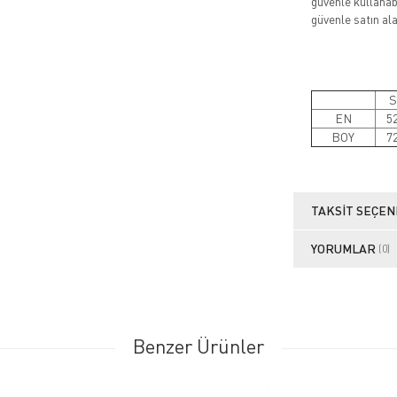
güvenle kullanabi
güvenle satın alab
S
EN
5
BOY
7
TAKSIT SEÇEN
YORUMLAR
(0)
Benzer Ürünler