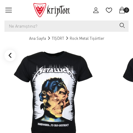
0
Ana Sayfa
TİŞÖRT
Rock Metal Tişörtler