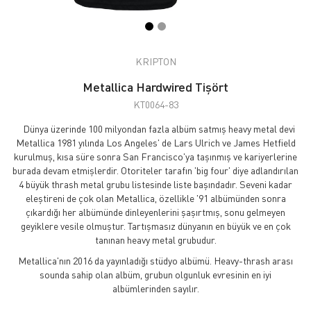
KRIPTON
Metallica Hardwired Tişört
KT0064-83
Dünya üzerinde 100 milyondan fazla albüm satmış heavy metal devi
Metallica 1981 yılında Los Angeles' de Lars Ulrich ve James Hetfield
kurulmuş, kısa süre sonra San Francisco'ya taşınmış ve kariyerlerine
burada devam etmişlerdir. Otoriteler tarafın 'big four' diye adlandırılan
4 büyük thrash metal grubu listesinde liste başındadır. Seveni kadar
eleştireni de çok olan Metallica, özellikle '91 albümünden sonra
çıkardığı her albümünde dinleyenlerini şaşırtmış, sonu gelmeyen
geyiklere vesile olmuştur. Tartışmasız dünyanın en büyük ve en çok
tanınan heavy metal grubudur.
Metallica'nın 2016 da yayınladığı stüdyo albümü. Heavy-thrash arası
sounda sahip olan albüm, grubun olgunluk evresinin en iyi
albümlerinden sayılır.