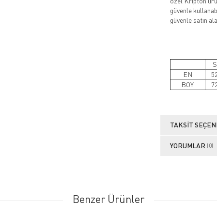
özel Kripton ürün
güvenle kullanabi
güvenle satın alab
S
EN
5
BOY
7
TAKSIT SEÇEN
YORUMLAR
(0)
Benzer Ürünler