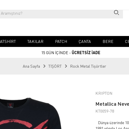
ATSHIRT
TAKILAR
PATCH
ÇANTA
BERE
C
15 GÜN İÇİNDE -
ÜCRETSİZ İADE
Ana Sayfa
TİŞÖRT
Rock Metal Tişörtler
KRIPTON
Metallica Neve
KT0059-78
Dünya üzerinde 100
1981 yılında Los An