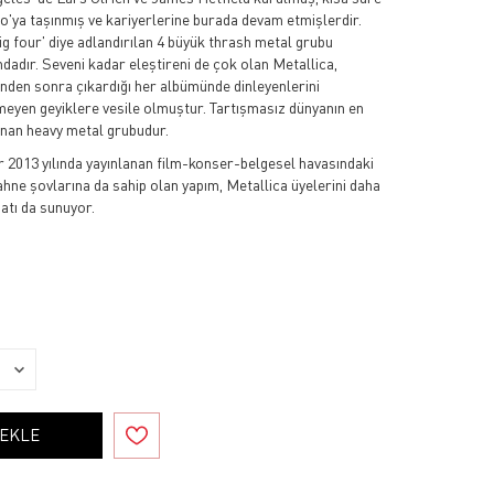
'ya taşınmış ve kariyerlerine burada devam etmişlerdir.
big four' diye adlandırılan 4 büyük thrash metal grubu
ındadır. Seveni kadar eleştireni de çok olan Metallica,
ünden sonra çıkardığı her albümünde dinleyenlerini
meyen geyiklere vesile olmuştur. Tartışmasız dünyanın en
ınan heavy metal grubudur.
013 yılında yayınlanan film-konser-belgesel havasındaki
ne şovlarına da sahip olan yapım, Metallica üyelerini daha
satı da sunuyor.
 EKLE