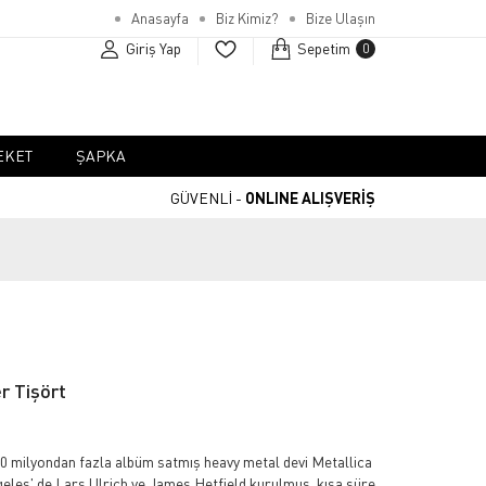
Anasayfa
Biz Kimiz?
Bize Ulaşın
Giriş Yap
Sepetim
0
EKET
ŞAPKA
GÜVENLİ -
ONLINE ALIŞVERİŞ
r Tişört
 milyondan fazla albüm satmış heavy metal devi Metallica
geles' de Lars Ulrich ve James Hetfield kurulmuş, kısa süre