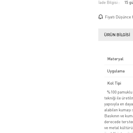
İade Bilgisi:
Fiyatı Düşünce 
ÜRÜN BILGISI
Materyal
Uygulama
Kol Tipi
%100 pamuklu pe
tekniği ile üreti
yapısıyla en daya
alabilen kumaşı 
Baskının ve kuma
derecede tersten
ve metal kültürü