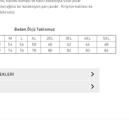
ü, kaliteli kumaşı ve kalıcı baskısıyla uzun yıllar
leceğiniz bir koleksiyon parçasıdır. Kripton kalitesi ile
ilirsiniz.
Beden Ölçü Tablomuz
M
L
XL
2XL
3XL
4XL
5XL
2
54
56
58
60
62
64
68
2
74
76
78
80
82
83
84
EKLERI