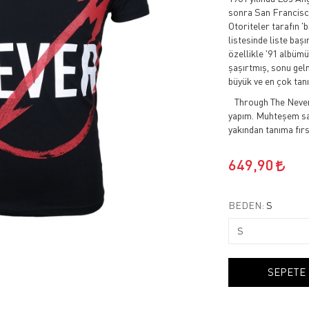
sonra San Francisco
Otoriteler tarafın '
listesinde liste baş
özellikle '91 albüm
şaşırtmış, sonu gel
büyük ve en çok tan
Through The Never 2
yapım. Muhteşem sah
yakından tanıma fır
649,90
BEDEN:
S
SEPETE