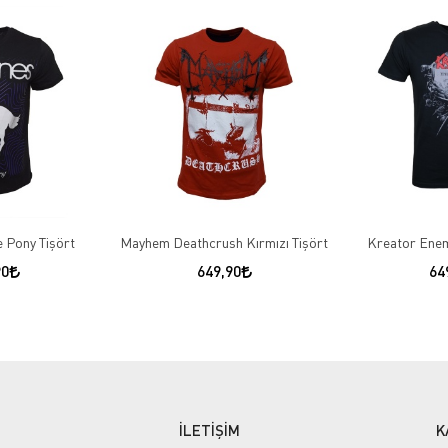
 Pony Tişört
Mayhem Deathcrush Kırmızı Tişört
Kreator Enem
90
649,90
64
İLETİŞİM
K