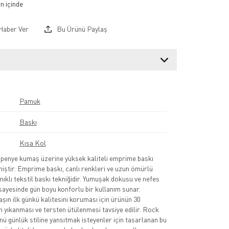
Haber Ver
Bu Ürünü Paylaş
Pamuk
Baskı
Kısa Kol
nye kumaş üzerine yüksek kaliteli emprime baskı
lmiştir. Emprime baskı, canlı renkleri ve uzun ömürlü
nıklı tekstil baskı tekniğidir. Yumuşak dokusu ve nefes
sayesinde gün boyu konforlu bir kullanım sunar.
şın ilk günkü kalitesini koruması için ürünün 30
 yıkanması ve tersten ütülenmesi tavsiye edilir. Rock
nü günlük stiline yansıtmak isteyenler için tasarlanan bu