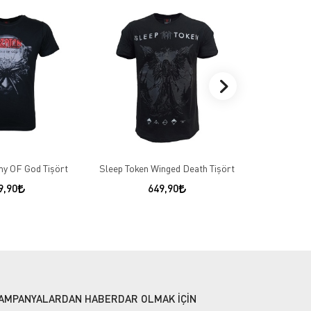
y OF God Tişört
Sleep Token Winged Death Tişört
Linkin Park 
9,90
649,90
AMPANYALARDAN HABERDAR OLMAK İÇİN