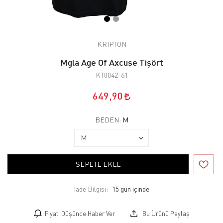
KRIPTON
Mgla Age Of Axcuse Tişört
KT0042-61
649,90
BEDEN:
M
SEPETE EKLE
İade Bilgisi:
Fiyatı Düşünce Haber Ver
Bu Ürünü Paylaş