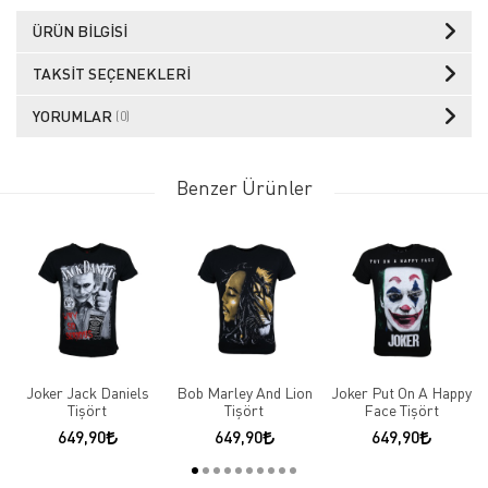
ÜRÜN BILGISI
TAKSIT SEÇENEKLERI
YORUMLAR
(0)
Benzer Ürünler
Joker Jack Daniels
Bob Marley And Lion
Joker Put On A Happy
Tişört
Tişört
Face Tişört
649,90
649,90
649,90