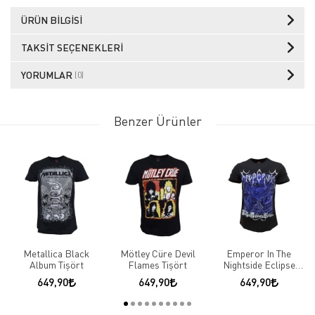
ÜRÜN BILGISI
TAKSIT SEÇENEKLERI
YORUMLAR
(0)
Benzer Ürünler
Metallica Black
Mötley Cüre Devil
Emperor In The
Album Tişört
Flames Tişört
Nightside Eclipse
Tişört
649,90
649,90
649,90