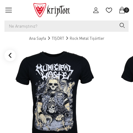
0
Ana Sayfa
TİŞÖRT
Rock Metal Tişörtler