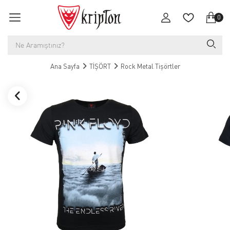
0
Ana Sayfa
TİŞÖRT
Rock Metal Tişörtler