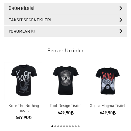
ÜRÜN BILGISI
TAKSIT SEÇENEKLERI
YORUMLAR
(0)
Benzer Ürünler
Korn The Nothing
Tool Design Tişört
Gojira Magma Tişört
Tişört
649,90
649,90
649,90