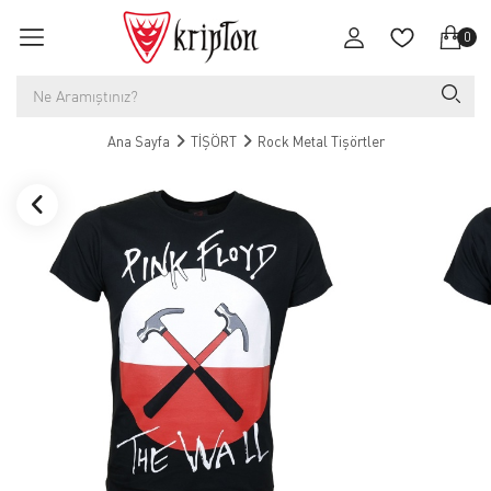
0
Ana Sayfa
TİŞÖRT
Rock Metal Tişörtler