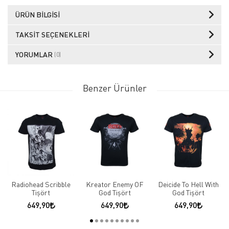
ÜRÜN BILGISI
TAKSIT SEÇENEKLERI
YORUMLAR
(0)
Benzer Ürünler
Radiohead Scribble
Kreator Enemy OF
Deicide To Hell With
Tişört
God Tişört
God Tişört
649,90
649,90
649,90