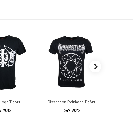
Logo Tişört
Dissection Reinkaos Tişört
Nirva
9,90
649,90