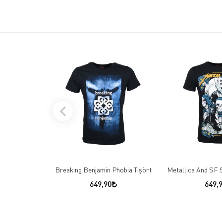
Breaking Benjamin Phobia Tişört
Metallica And SF 
649,90
649,