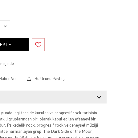
 EKLE
Haber Ver
Bu Ürünü Paylaş
yılında İngiltere'de kurulan ve progresif rock tarihinin
tkili gruplarından biri olarak kabul edilen efsanevi bir
ur. Psikedelik rock, progresif rock ve deneysel müziği
kilde harmanlayan grup; The Dark Side of the Moon,
re ve The Wall gibi tüm zamanların en çok satan ve en