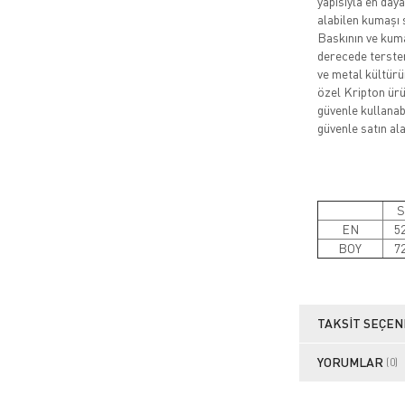
yapısıyla en daya
alabilen kumaşı 
Baskının ve kuma
derecede tersten
ve metal kültürü
özel Kripton ürün
güvenle kullanabi
güvenle satın alab
S
EN
5
BOY
7
TAKSIT SEÇEN
YORUMLAR
(0)