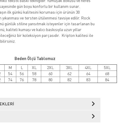
nıklı tekstil baskı tekniğidir. Yumuşak dokusu ve nefes
sayesinde gün boyu konforlu bir kullanım sunar.
şın ilk günkü kalitesini koruması için ürünün 30
 yıkanması ve tersten ütülenmesi tavsiye edilir. Rock
nü günlük stiline yansıtmak isteyenler için tasarlanan bu
ü, kaliteli kumaşı ve kalıcı baskısıyla uzun yıllar
leceğiniz bir koleksiyon parçasıdır. Kripton kalitesi ile
ilirsiniz.
Beden Ölçü Tablomuz
M
L
XL
2XL
3XL
4XL
5XL
2
54
56
58
60
62
64
68
2
74
76
78
80
82
83
84
EKLERI