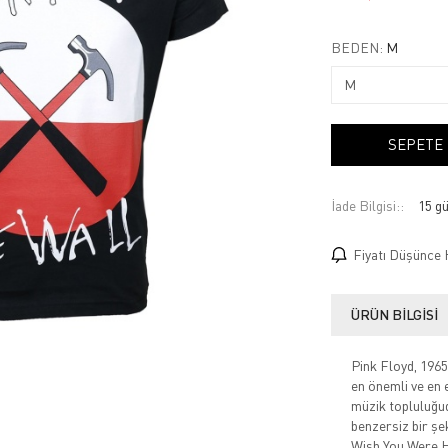
BEDEN:
M
SEPETE
İade Bilgisi:
Fiyatı Düşünce 
ÜRÜN BILGISI
Pink Floyd, 1965 
en önemli ve en e
müzik topluluğud
benzersiz bir şe
Wish You Were He