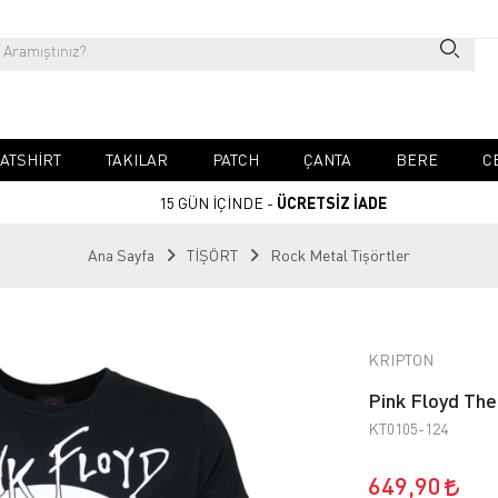
ATSHIRT
TAKILAR
PATCH
ÇANTA
BERE
C
15 GÜN İÇİNDE -
ÜCRETSİZ İADE
Ana Sayfa
TİŞÖRT
Rock Metal Tişörtler
KRIPTON
Pink Floyd Th
KT0105-124
649,90