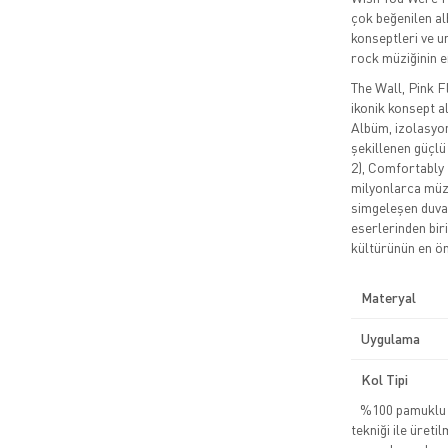
çok beğenilen alb
konseptleri ve 
rock müziğinin en
The Wall, Pink Fl
ikonik konsept al
Albüm, izolasyon
şekillenen güçlü
2), Comfortably 
milyonlarca müzi
simgeleşen duvar
eserlerinden bir
kültürünün en ön
Materyal
Uygulama
Kol Tipi
%100 pamuklu pe
tekniği ile üreti