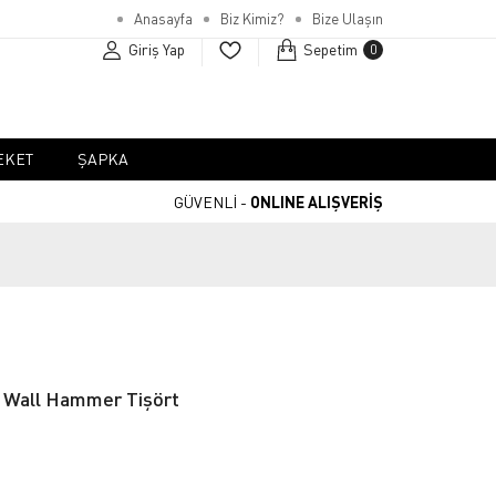
Anasayfa
Biz Kimiz?
Bize Ulaşın
Giriş Yap
Sepetim
0
EKET
ŞAPKA
GÜVENLİ -
ONLINE ALIŞVERİŞ
e Wall Hammer Tişört