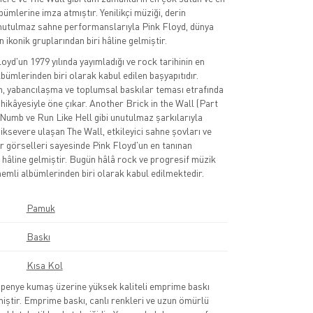
ümlerine imza atmıştır. Yenilikçi müziği, derin
unutulmaz sahne performanslarıyla Pink Floyd, dünya
 ikonik gruplarından biri hâline gelmiştir.
oyd'un 1979 yılında yayımladığı ve rock tarihinin en
bümlerinden biri olarak kabul edilen başyapıtıdır.
, yabancılaşma ve toplumsal baskılar teması etrafında
 hikâyesiyle öne çıkar. Another Brick in the Wall (Part
Numb ve Run Like Hell gibi unutulmaz şarkılarıyla
ksevere ulaşan The Wall, etkileyici sahne şovları ve
 görselleri sayesinde Pink Floyd'un en tanınan
i hâline gelmiştir. Bugün hâlâ rock ve progresif müzik
emli albümlerinden biri olarak kabul edilmektedir.
Pamuk
Baskı
Kısa Kol
nye kumaş üzerine yüksek kaliteli emprime baskı
lmiştir. Emprime baskı, canlı renkleri ve uzun ömürlü