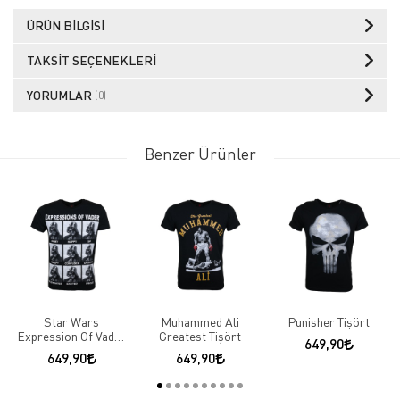
ÜRÜN BILGISI
TAKSIT SEÇENEKLERI
YORUMLAR
(0)
Benzer Ürünler
Star Wars
Muhammed Ali
Punisher Tişört
Expression Of Vader
Greatest Tişört
649,90
Tişört
649,90
649,90