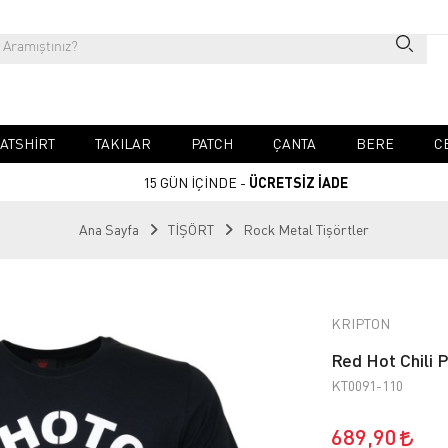
ATSHIRT
TAKILAR
PATCH
ÇANTA
BERE
C
15 GÜN İÇİNDE -
ÜCRETSİZ İADE
Ana Sayfa
TİŞÖRT
Rock Metal Tişörtler
KRIPTON
Red Hot Chili 
KT0091-110
689,90