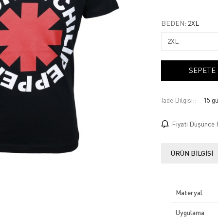
BEDEN:
2XL
SEPETE
İade Bilgisi:
Fiyatı Düşünce 
ÜRÜN BILGISI
Materyal
Uygulama