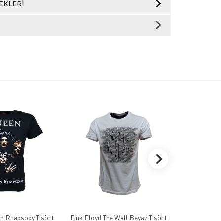
EKLERI
n Rhapsody Tişört
Pink Floyd The Wall Beyaz Tişört
Mayhem