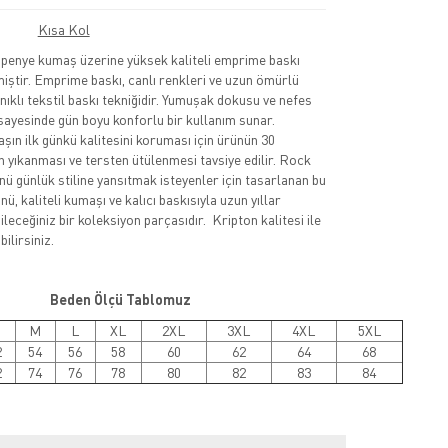
Kısa Kol
nye kumaş üzerine yüksek kaliteli emprime baskı
lmiştir. Emprime baskı, canlı renkleri ve uzun ömürlü
nıklı tekstil baskı tekniğidir. Yumuşak dokusu ve nefes
sayesinde gün boyu konforlu bir kullanım sunar.
şın ilk günkü kalitesini koruması için ürünün 30
 yıkanması ve tersten ütülenmesi tavsiye edilir. Rock
nü günlük stiline yansıtmak isteyenler için tasarlanan bu
ü, kaliteli kumaşı ve kalıcı baskısıyla uzun yıllar
leceğiniz bir koleksiyon parçasıdır. Kripton kalitesi ile
ilirsiniz.
Beden Ölçü Tablomuz
M
L
XL
2XL
3XL
4XL
5XL
2
54
56
58
60
62
64
68
2
74
76
78
80
82
83
84