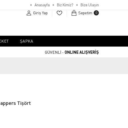
Anasayfa
Biz Kimiz?
Bize Ulaşın
Giriş Yap
Sepetim
0
EKET
ŞAPKA
GÜVENLİ -
ONLINE ALIŞVERİŞ
Pappers Tişört