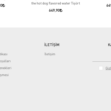
the hot dog flavored water Tişört
90
64
649,90
İLETİŞİM
K
tikası
İletişim
şulları
nekleri
Gizl
eşmesi