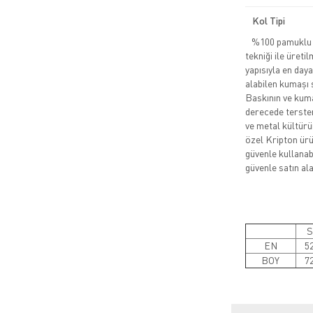
Kol Tipi
%100 pamuklu pe
tekniği ile üreti
yapısıyla en daya
alabilen kumaşı 
Baskının ve kuma
derecede tersten
ve metal kültürü
özel Kripton ürün
güvenle kullanabi
güvenle satın alab
S
EN
5
BOY
7